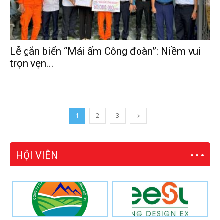
Lễ gắn biển “Mái ấm Công đoàn”: Niềm vui
trọn vẹn...
1
2
3
HỘI VIÊN