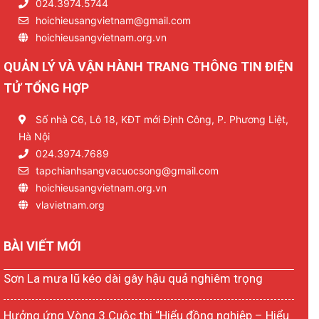
024.3974.5744
hoichieusangvietnam@gmail.com
hoichieusangvietnam.org.vn
QUẢN LÝ VÀ VẬN HÀNH TRANG THÔNG TIN ĐIỆN
TỬ TỔNG HỢP
Số nhà C6, Lô 18, KĐT mới Định Công, P. Phương Liệt,
Hà Nội
024.3974.7689
tapchianhsangvacuocsong@gmail.com
hoichieusangvietnam.org.vn
vlavietnam.org
BÀI VIẾT MỚI
Sơn La mưa lũ kéo dài gây hậu quả nghiêm trọng
Hưởng ứng Vòng 3 Cuộc thi “Hiểu đồng nghiệp – Hiểu