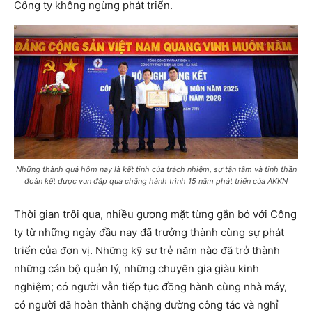
Công ty không ngừng phát triển.
Những thành quả hôm nay là kết tinh của trách nhiệm, sự tận tâm và tinh thần
đoàn kết được vun đắp qua chặng hành trình 15 năm phát triển của AKKN
Thời gian trôi qua, nhiều gương mặt từng gắn bó với Công
ty từ những ngày đầu nay đã trưởng thành cùng sự phát
triển của đơn vị. Những kỹ sư trẻ năm nào đã trở thành
những cán bộ quản lý, những chuyên gia giàu kinh
nghiệm; có người vẫn tiếp tục đồng hành cùng nhà máy,
có người đã hoàn thành chặng đường công tác và nghỉ