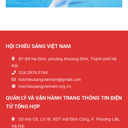
HỘI CHIẾU SÁNG VIỆT NAM
87-89 Hạ Đình, phường Khương Đình, Thành phố Hà
Nội
024.3974.5744
hoichieusangvietnam@gmail.com
hoichieusangvietnam.org.vn
QUẢN LÝ VÀ VẬN HÀNH TRANG THÔNG TIN ĐIỆN
TỬ TỔNG HỢP
Số nhà C6, Lô 18, KĐT mới Định Công, P. Phương Liệt,
Hà Nội