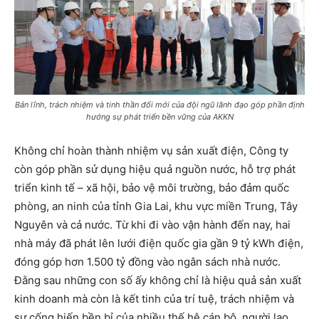
Bản lĩnh, trách nhiệm và tinh thần đổi mới của đội ngũ lãnh đạo góp phần định
hướng sự phát triển bền vững của AKKN
Không chỉ hoàn thành nhiệm vụ sản xuất điện, Công ty
còn góp phần sử dụng hiệu quả nguồn nước, hỗ trợ phát
triển kinh tế – xã hội, bảo vệ môi trường, bảo đảm quốc
phòng, an ninh của tỉnh Gia Lai, khu vực miền Trung, Tây
Nguyên và cả nước. Từ khi đi vào vận hành đến nay, hai
nhà máy đã phát lên lưới điện quốc gia gần 9 tỷ kWh điện,
đóng góp hơn 1.500 tỷ đồng vào ngân sách nhà nước.
Đằng sau những con số ấy không chỉ là hiệu quả sản xuất
kinh doanh mà còn là kết tinh của trí tuệ, trách nhiệm và
sự cống hiến bền bỉ của nhiều thế hệ cán bộ, người lao