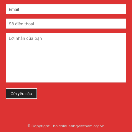
© Copyright - hoichieusangvietnam.org.vn