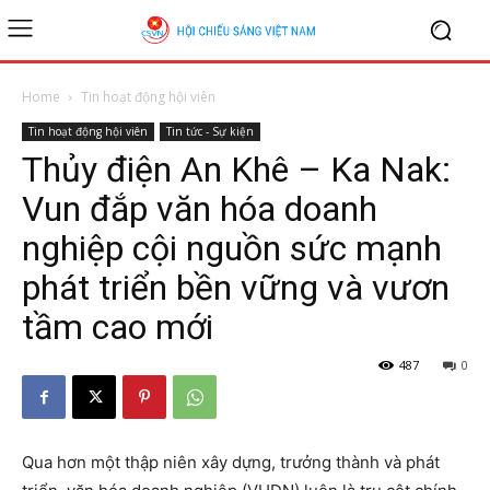
Home
Tin hoạt động hội viên
Tin hoạt động hội viên
Tin tức - Sự kiện
Thủy điện An Khê – Ka Nak:
Vun đắp văn hóa doanh
nghiệp cội nguồn sức mạnh
phát triển bền vững và vươn
tầm cao mới
487
0
Qua hơn một thập niên xây dựng, trưởng thành và phát