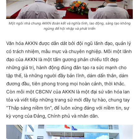
Một ngôi nhà chung AKKN đoàn kết và nghĩa tình, lao động, sáng tạo không
ngừng để hội nhập và phát triển
Văn hóa AKKN được dẫn dắt bởi đội ngũ lãnh đạo, quản lý
có trách nhiệm, mẫu mực và chuyên nghiệp. Mỗi một lãnh
đạo của AKKN là một tấm gương phản chiếu tốt đẹp
những giá trị, hành động đúng đắn tạo ra sức mạnh cho
tập thể, là những người đầy bản lĩnh, dám dấn thân, dám
đương đầu, tiên phong trong mọi hoàn cảnh, thời khắc.
Còn mỗi một CBCNV của AKKN là một đại sứ văn hóa lan
tỏa và viết tiếp những trang sử mới đầy tự hào, chung tay
“Thắp sáng niềm tin”, để luôn xứng đáng với niềm tin, sự
kỳ vọng của Đảng, Chính phủ và nhân dân.