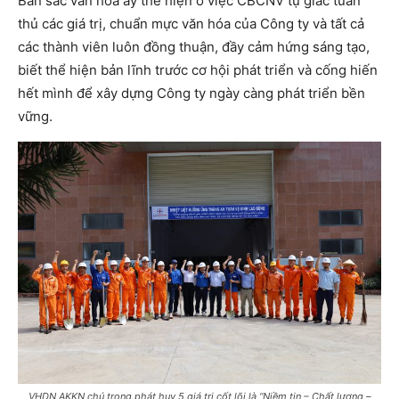
Bản sắc văn hóa ấy thể hiện ở việc CBCNV tự giác tuân
thủ các giá trị, chuẩn mực văn hóa của Công ty và tất cả
các thành viên luôn đồng thuận, đầy cảm hứng sáng tạo,
biết thể hiện bản lĩnh trước cơ hội phát triển và cống hiến
hết mình để xây dựng Công ty ngày càng phát triển bền
vững.
VHDN AKKN chú trọng phát huy 5 giá trị cốt lõi là “Niềm tin – Chất lượng –