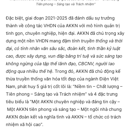
Tiên phong – Sáng tạo và Trách nhiệm”
Đặc biệt, giai đoạn 2021-2025 đã đánh dấu sự trưởng
thành về công tác VHDN của AKKN với mô hình quản trị
tinh gọn, chuyên nghiệp, hiện đại. AKKN đã chú trọng xây
dựng một nền VHDN mang đậm
tính truyền thống và thời
đại, có tính nhân văn sâu sắc, đoàn kết, tinh thần kỷ luật
cao, được xây dựng, vun đắp bằng trí tuệ và sức sáng tạo
không ngừng của tập thể lãnh đạo, CBCNV, người lao
động qua nhiều thế hệ.
Trong đó, AKKN đã chủ động kế
thừa truyền thống văn hóa tốt đẹp của ngành Điện Việt
Nam, phát huy 5 giá trị cốt lõi là: “Niềm tin – Chất lượng –
Tiên phong – Sáng tạo và Trách nhiệm” và 4 đặc trưng
tiêu biểu là “Một AKKN chuyên nghiệp và đáng tin cậy –
Một AKKN tiên phong và sáng tạo – Một ngôi nhà chung
AKKN đoàn kết và nghĩa tình và AKKN – tổ chức có trách
nhiệm xã hội cao”.