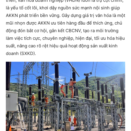
triển, văn hóa doanh nghiệp (VHDN) luôn là trụ cột chính,
là yếu tố cốt lõi, khơi dậy nguồn sức mạnh nội sinh giúp
AKKN phát triển bền vững. Gây dựng giá trị văn hóa là một
mũi nhọn được AKKN ưu tiên hàng đầu để thích ứng, chủ
động đón bắt cơ hội, gắn kết CBCNV, tạo ra môi trường
làm việc tích cực, chuyên nghiệp, hiện đại, tối ưu hóa hiệu
suất, nâng cao rõ rệt hiệu quả hoạt động sản xuất kinh
doanh (SXKD).