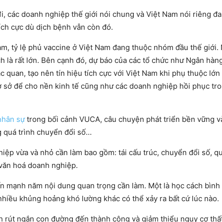
đi, các doanh nghiệp thế giới nói chung và Việt Nam nói riêng đ
tích cực dù dịch bệnh vẫn còn đó.
, tỷ lệ phủ vaccine ở Việt Nam đang thuộc nhóm đầu thế giới. 
 là rất lớn. Bên cạnh đó, dự báo của các tổ chức như Ngân hàng
 quan, tạo nên tín hiệu tích cực với Việt Nam khi phụ thuộc lớn
 cơ sở để cho nền kinh tế cũng như các doanh nghiệp hồi phục t
 nhân sự
trong bối cảnh VUCA, câu chuyện phát triển bền vững v
g quá trình chuyển đổi số…
ệp vừa và nhỏ cần làm bao gồm: tái cấu trúc, chuyển đổi số, qu
n văn hoá doanh nghiệp.
n mạnh năm nội dung quan trọng cần làm. Một là học cách bình 
nhiều khủng hoảng khó lường khác có thể xảy ra bất cứ lúc nào.
ách rút ngắn con đường đến thành công và giảm thiểu nguy cơ thất