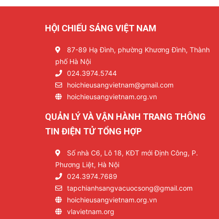
HỘI CHIẾU SÁNG VIỆT NAM
87-89 Hạ Đình, phường Khương Đình, Thành
phố Hà Nội
024.3974.5744
hoichieusangvietnam@gmail.com
hoichieusangvietnam.org.vn
QUẢN LÝ VÀ VẬN HÀNH TRANG THÔNG
TIN ĐIỆN TỬ TỔNG HỢP
Số nhà C6, Lô 18, KĐT mới Định Công, P.
Phương Liệt, Hà Nội
024.3974.7689
tapchianhsangvacuocsong@gmail.com
hoichieusangvietnam.org.vn
vlavietnam.org