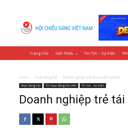
Trang Chủ
Giới Thiệu
Tin Tức – Sự Kiện
Nhì
Home
Hoạt động hội
Doanh nghiệp trẻ tái tạo để bứt phá
Hoạt động hội
Tin hoạt động hội viên
Tin tức - Sự kiện
Doanh nghiệp trẻ tái