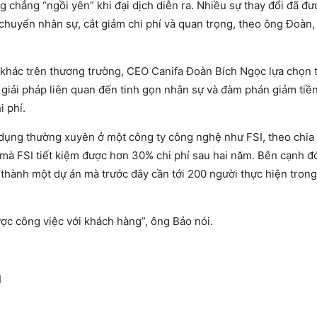
chẳng “ngồi yên” khi đại dịch diễn ra. Nhiều sự thay đổi đã đư
huyển nhân sự, cắt giảm chi phí và quan trọng, theo ông Đoàn, 
hác trên thương trường, CEO Canifa Đoàn Bích Ngọc lựa chọn t
c giải pháp liên quan đến tinh gọn nhân sự và đàm phán giảm tiề
i phí.
p dụng thường xuyên ở một công ty công nghệ như FSI, theo chia
 FSI tiết kiệm được hơn 30% chi phí sau hai năm. Bên cạnh đó
 thành một dự án mà trước đây cần tới 200 người thực hiện trong
ược công việc với khách hàng”, ông Bảo nói.
I