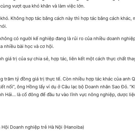
ể cùng vượt qua khó khăn và làm việc lớn.
 khó. Không hợp tác bằng cách này thì hợp tác bằng cách khác,
nói.
 không có người kế nghiệp đang là rủi ro của nhiều doanh nghiệ
ra nhiều bài học và cơ hội.
á trị của sự chia sẻ, hợp tác, liên kết một cách thực chất thay
g trăm tỷ đồng giá trị thực tế. Còn nhiều hợp tác khác của anh Q
ị kết nối”, ông Hồng lấy ví dụ ở Câu lạc bộ Doanh nhân Sao Đỏ. “K
h Hải… là cổ đông để đầu tư vào lĩnh vực nông nghiệp, dược liệu
à Hội Doanh nghiệp trẻ Hà Nội (Hanoiba)