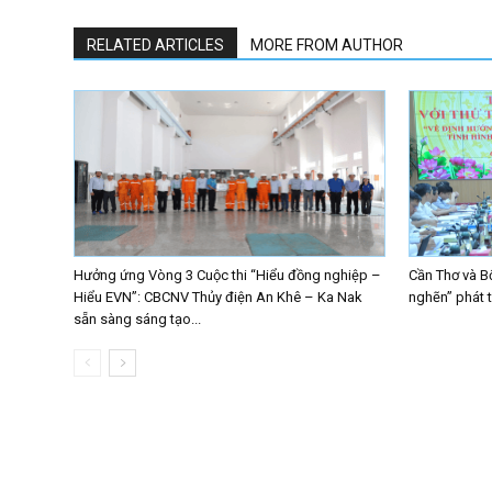
RELATED ARTICLES
MORE FROM AUTHOR
Hưởng ứng Vòng 3 Cuộc thi “Hiểu đồng nghiệp –
Cần Thơ và B
Hiểu EVN”: CBCNV Thủy điện An Khê – Ka Nak
nghẽn” phát 
sẵn sàng sáng tạo...