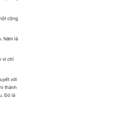
 một cộng
p. Năm là
 vì chỉ
uyết với
hi thành
. Đó là