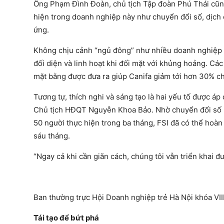
Ông Phạm Đình Đoàn, chủ tịch Tập đoàn Phú Thái cũng 
hiện trong doanh nghiệp này như chuyển đổi số, dịch c
ứng.
Không chịu cảnh “ngủ đông” như nhiều doanh nghiệp k
đối diện và linh hoạt khi đối mặt với khủng hoảng. Cá
mặt bằng được đưa ra giúp Canifa giảm tới hơn 30% ch
Tương tự, thích nghi và sáng tạo là hai yếu tố được á
Chủ tịch HĐQT Nguyễn Khoa Bảo. Nhờ chuyển đối số mà
50 người thực hiện trong ba tháng, FSI đã có thể hoàn
sáu tháng.
“Ngay cả khi cần giãn cách, chúng tôi vẫn triển khai đ
Ban thường trực Hội Doanh nghiệp trẻ Hà Nội khóa VII
Tái tạo để bứt phá