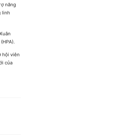
rợ năng
 linh
 Xuân
 (HPA).
 hội viên
ới của