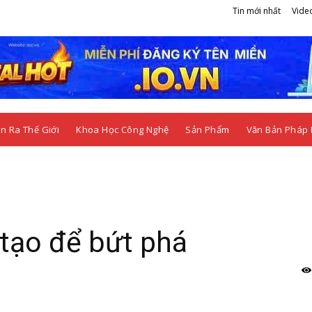
Tin mới nhất
Vide
n Ra Thế Giới
Khoa Học Công Nghệ
Sản Phẩm
Văn Bản Pháp 
 tạo để bứt phá