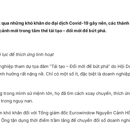
ợt qua những khó khăn do đại dịch Covid-19 gây nên, các thành
ảnh mới trong tâm thế tái tạo – đổi mới để bứt phá.
lực để thích ứng linh hoạt
h nghiệp tham dự tọa đàm “Tái tạo – Đổi mới để bứt phá” do Hội 
nh hưởng rất nặng nề. Chỉ có một số ít, đặc biệt là doanh nghiệ
 trong mình sứ mệnh lớn, họ đã tìm cách xoay chuyển, thích ứn
 trong nguy nan.
ên khó khăn đối với Tổng giám đốc Eurowindow Nguyễn Cảnh Hồ
. Ông tận dụng thời điểm trầm lắng để chuyển đổi số doanh ngh