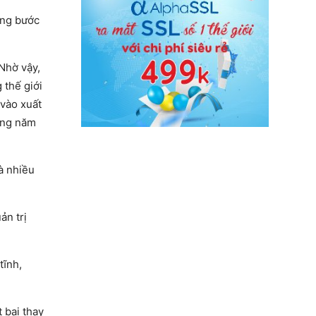
ang bước
Nhờ vậy,
 thế giới
 vào xuất
rong năm
à nhiều
ản trị
tĩnh,
 bại thay