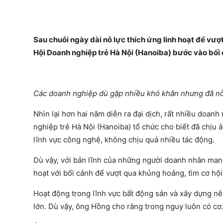
Sau chuỗi ngày dài nỗ lực thích ứng linh hoạt để vư
Hội Doanh nghiệp trẻ Hà Nội (Hanoiba) bước vào bối c
Các doanh nghiệp dù gặp nhiều khó khăn nhưng đã nỗ 
Nhìn lại hơn hai năm diễn ra đại dịch, rất nhiều doan
nghiệp trẻ Hà Nội (Hanoiba) tổ chức cho biết đã chịu ả
lĩnh vực công nghệ, không chịu quá nhiều tác động.
Dù vậy, với bản lĩnh của những người doanh nhân mang
hoạt với bối cảnh để vượt qua khủng hoảng, tìm cơ hội
Hoạt động trong lĩnh vực bất động sản và xây dựng n
lớn. Dù vậy, ông Hồng cho rằng trong nguy luôn có cơ