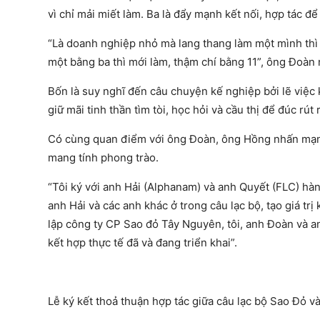
vì chỉ mải miết làm. Ba là đẩy mạnh kết nối, hợp tác đ
“Là doanh nghiệp nhỏ mà lang thang làm một mình thì
một bằng ba thì mới làm, thậm chí bằng 11”, ông Đoàn 
Bốn là suy nghĩ đến câu chuyện kế nghiệp bởi lẽ việc
giữ mãi tinh thần tìm tòi, học hỏi và cầu thị để đúc rút 
Có cùng quan điểm với ông Đoàn, ông Hồng nhấn mạnh gi
mang tính phong trào.
“Tôi ký với anh Hải (Alphanam) và anh Quyết (FLC) hàn
anh Hải và các anh khác ở trong câu lạc bộ, tạo giá tr
lập công ty CP Sao đỏ Tây Nguyên, tôi, anh Đoàn và an
kết hợp thực tế đã và đang triển khai”.
Lễ ký kết thoả thuận hợp tác giữa câu lạc bộ Sao Đỏ v