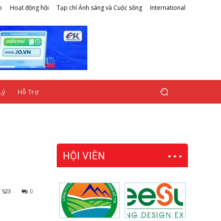
o
Hoạt động hội
Tạp chí Ánh sáng và Cuộc sống
International
Lý
Hỗ Trợ
HỘI VIÊN
523
0