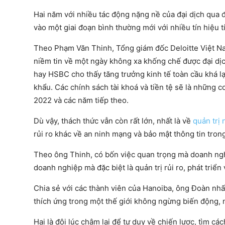
Hai năm với nhiều tác động nặng nề của đại dịch qua 
vào một giai đoạn bình thường mới với nhiều tín hiệu 
Theo Phạm Văn Thinh, Tổng giám đốc Deloitte Việt Nam
niềm tin về một ngày không xa khống chế được đại dịch
hay HSBC cho thấy tăng trưởng kinh tế toàn cầu khá lạc
khẩu. Các chính sách tài khoá và tiền tệ sẽ là những
2022 và các năm tiếp theo.
Dù vậy, thách thức vẫn còn rất lớn, nhất là về
quản trị
rủi ro khác về an ninh mạng và bảo mật thông tin tron
Theo ông Thinh, có bốn việc quan trọng mà doanh nghi
doanh nghiệp mà đặc biệt là quản trị rủi ro, phát triể
Chia sẻ với các thành viên của Hanoiba, ông Đoàn nhấ
thích ứng trong một thế giới không ngừng biến động, 
Hai là đôi lúc chậm lại để tư duy về chiến lược, tìm c