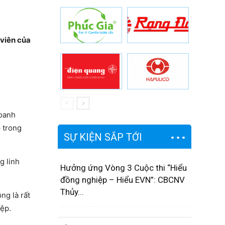
 viên của
Doanh
p trong
SỰ KIỆN SẮP TỚI
g linh
Hưởng ứng Vòng 3 Cuộc thi “Hiểu
đồng nghiệp – Hiểu EVN”: CBCNV
Thủy...
ng là rất
iệp.