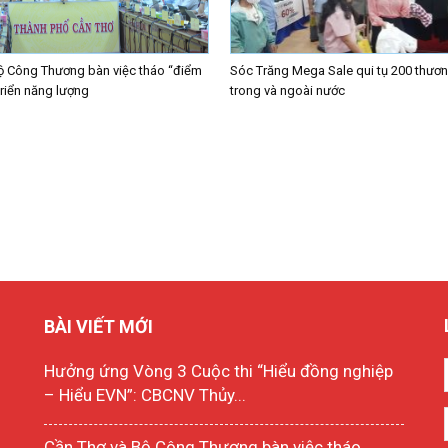
ộ Công Thương bàn việc tháo “điểm
Sóc Trăng Mega Sale qui tụ 200 thươn
triển năng lượng
trong và ngoài nước
BÀI VIẾT MỚI
Hưởng ứng Vòng 3 Cuộc thi “Hiểu đồng nghiệp
– Hiểu EVN”: CBCNV Thủy...
Cần Thơ và Bộ Công Thương bàn việc tháo