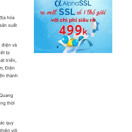
địa hóa
sản xuất
 điện và
ết bị
t triển,
m, Điện
đến thành
 Quang
ng thời
các quy
thiện với