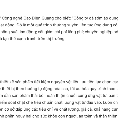
 Công nghệ Cao Điện Quang cho biết: “Công ty đã sớm áp dụn
hoạt động. Đó là một quá trình thường xuyên liên tục ứng dụng c
 năng suất lao động; cắt giảm chi phí lãng phí; chuyên nghiệp h
 tạo thế cạnh tranh trên thị trường.
thiết kế sản phẩm tiết kiệm nguyên vật liệu, ưu tiên lựa chọn các
thiết bị theo hướng tự động hóa cao, tối ưu hóa quy trình thao t
ảm dần sản phẩm thải bỏ; hoàn thiện chuỗi cung ứng vật tư, bán 
iểm soát chặt chẽ tiêu chuẩn chất lượng vật tư đầu vào. Luôn c
rên cơ sở đáp ứng các tiêu chí về chất lượng, giá cả, khả năng cu
hành phần nguy hại cho sức khỏe con người, an toàn và thân thiện