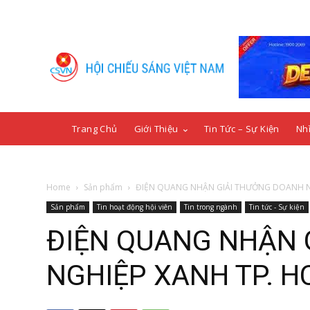
Trang Chủ
Giới Thiệu
Tin Tức – Sự Kiện
Nhì
Home
Sản phẩm
ĐIỆN QUANG NHẬN GIẢI THƯỞNG DOANH N
Sản phẩm
Tin hoạt động hội viên
Tin trong ngành
Tin tức - Sự kiện
ĐIỆN QUANG NHẬN 
NGHIỆP XANH TP. H