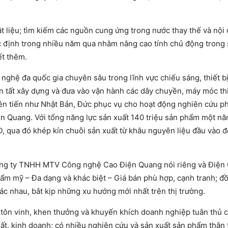
ật liệu; tìm kiếm các nguồn cung ứng trong nước thay thế và nội 
c định trong nhiều năm qua nhằm nâng cao tính chủ động trong 
ết thêm.
nghệ đa quốc gia chuyên sâu trong lĩnh vực chiếu sáng, thiết bị
 tất xây dựng và đưa vào vận hành các dây chuyền, máy móc thi
iên tiến như Nhật Bản, Đức phục vụ cho hoạt động nghiên cứu phá
n Quang. Với tổng năng lực sản xuất 140 triệu sản phẩm một nă
, qua đó khép kín chuỗi sản xuất từ khâu nguyên liệu đầu vào 
 công ty TNHH MTV Công nghệ Cao Điện Quang nói riêng và Điện
ẩm mỹ – Đa dạng và khác biệt – Giá bán phù hợp, cạnh tranh; đồ
ác nhau, bắt kịp những xu hướng mới nhất trên thị trường.
tôn vinh, khen thưởng và khuyến khích doanh nghiệp tuân thủ 
xuất, kinh doanh; có nhiều nghiên cứu và sản xuất sản phẩm thân 