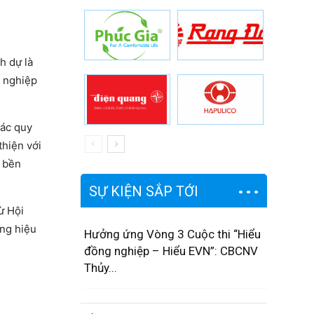
h dự là
 nghiệp
các quy
thiện với
g bền
SỰ KIỆN SẮP TỚI
ừ Hội
ụng hiệu
Hưởng ứng Vòng 3 Cuộc thi “Hiểu
đồng nghiệp – Hiểu EVN”: CBCNV
Thủy...