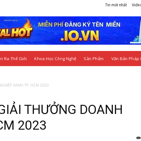
Tin mới nhất
Vide
n Ra Thế Giới
Khoa Học Công Nghệ
Sản Phẩm
Văn Bản Pháp 
GHIỆP XANH TP. HCM 2023
GIẢI THƯỞNG DOANH
CM 2023