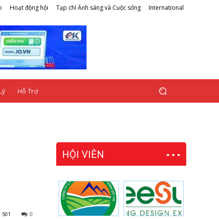
o
Hoạt động hội
Tạp chí Ánh sáng và Cuộc sống
International
Lý
Hỗ Trợ
HỘI VIÊN
501
0