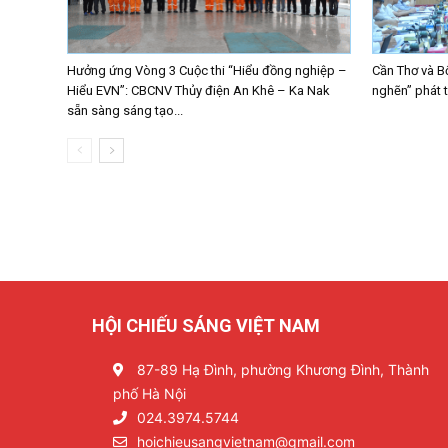
Hưởng ứng Vòng 3 Cuộc thi “Hiểu đồng nghiệp –
Cần Thơ và B
Hiểu EVN”: CBCNV Thủy điện An Khê – Ka Nak
nghẽn” phát 
sẵn sàng sáng tạo...
HỘI CHIẾU SÁNG VIỆT NAM
87-89 Hạ Đình, phường Khương Đình, Thành
phố Hà Nội
024.3974.5744
hoichieusangvietnam@gmail.com