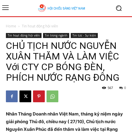
Home
Tin hoạt động hội viên
Tin hoạt động hội viên
Tin trong ngành
Tin tức - Sự kiện
CHỦ TỊCH NƯỚC NGUYỄN
XUÂN THĂM VÀ LÀM VIỆC
Với CTY CP BÓNG ĐÈN,
PHÍCH NƯỚC RẠNG ĐÔNG
567
0
Nhân Tháng Doanh nhân Việt Nam, tháng kỷ niệm ngày
giải phóng Thủ đô, chiều nay ( 27/10), Chủ tịch nước
Nguyễn Xuân Phúc đã đến thăm và làm việc tại Rạng