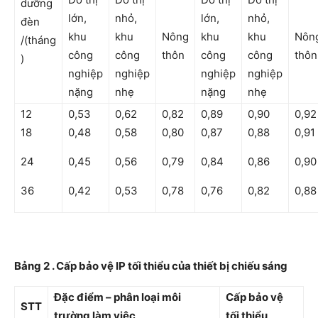
dưỡng
lớn,
nhỏ,
lớn,
nhỏ,
đèn
khu
khu
Nông
khu
khu
Nôn
/(tháng
công
công
thôn
công
công
thôn
)
nghiệp
nghiệp
nghiệp
nghiệp
nặng
nhẹ
nặng
nhẹ
12
0,53
0,62
0,82
0,89
0,90
0,92
18
0,48
0,58
0,80
0,87
0,88
0,91
24
0,45
0,56
0,79
0,84
0,86
0,90
36
0,42
0,53
0,78
0,76
0,82
0,88
Bảng 2 . Cấp bảo vệ IP tối thiểu của thiết bị chiếu sáng
Đặc điểm – phân loại môi
Cấp bảo vệ
STT
trường làm việc
tối thiểu