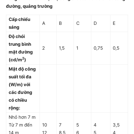
đường, quảng trường
Cấp chiếu
A
B
C
D
E
sáng
Độ chói
trung bình
2
1,5
1
0,75
0,5
mặt đường
2
(cd/m
)
Mật độ công
suất tối đa
(W/m
)
với
các đường
có chiều
rộng
:
Nhỏ hơn 7 m
Từ 7 m đến
10
7
5
4
3,5
14 m
12
8,5
6
5
4