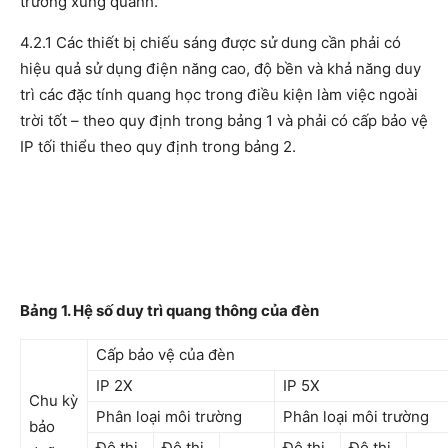
trường xung quanh.
4.2.1 Các thiết bị chiếu sáng được sử dung cần phải có
hiệu quả sử dụng điện năng cao, độ bền và khả năng duy
trì các đặc tính quang học trong điều kiện làm việc ngoài
trời tốt – theo quy định trong bảng 1 và phải có cấp bảo vệ
IP tối thiểu theo quy định trong bảng 2.
Bảng 1. Hệ số duy trì quang thông của đèn
Cấp bảo vệ của đèn
IP 2X
IP 5X
Chu kỳ
Phân loại môi trường
Phân loại môi trường
bảo
Đô thị
Đô thị
Đô thị
Đô thị