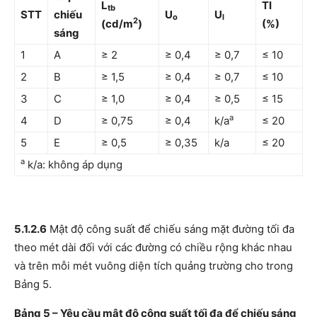
L
TI
tb
S
TT
chiếu
U
U
o
l
2
(cd/m
)
(%)
sáng
1
A
≥ 2
≥ 0,4
≥ 0,7
≤ 10
2
B
≥ 1,5
≥ 0,4
≥ 0,7
≤ 10
3
C
≥ 1,0
≥ 0,4
≥ 0,5
≤ 15
a
4
D
≥ 0,75
≥ 0,4
k/a
≤ 20
5
E
≥ 0,5
≥ 0,35
k/a
≤ 20
a
k/a: không áp dụng
5.1.2.6
Mật độ công suất để chiếu sáng mặt đường tối đa
theo mét dài đối với các đường có chiều rộng khác nhau
và trên mỗi mét vuông diện tích quảng trường cho trong
Bảng 5.
Bảng 5 – Yêu cầu mật độ công suất tối đa để chiếu sáng