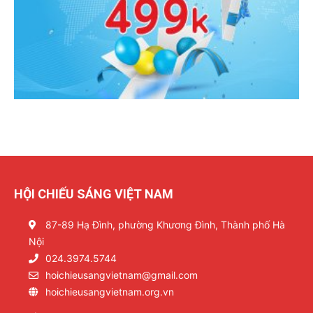
HỘI CHIẾU SÁNG VIỆT NAM
87-89 Hạ Đình, phường Khương Đình, Thành phố Hà
Nội
024.3974.5744
hoichieusangvietnam@gmail.com
hoichieusangvietnam.org.vn