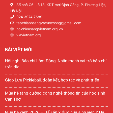
Số nhà C6, Lô 18, KĐT mới Định Công, P. Phương Liệt,
Hà Nội
024.3974.7689
tapchianhsangvacuocsong@gmail.com
hoichieusangvietnam.org.vn
vlavietnam.org
BÀI VIẾT MỚI
Hôi nghị Báo chí Lâm Đồng: Nhấn mạnh vai trò báo chí
trên địa...
Giao Lưu Pickleball, đoàn kết, hợp tác và phát triển
Mùa hè tăng cường công nghệ thông tin của học sinh
Cần Thơ
Mùa hè xanh 2026 – Dấu ấn Y đức của sinh viên Y Hà...