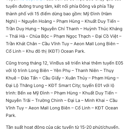
tuyến đường trung tâm, kết nối phía Đông và phía Tây
thành phố với 15 điểm dừng bao gồm: Mỹ Đình (Hàm
Nghi) – Nguyễn Hoàng – Phạm Hùng – Khuất Duy Tiến –
Trần Duy Hưng – Nguyễn Chí Thanh – Huỳnh Thúc Kháng
– Thái Hà – Chùa Bộc – Phạm Ngọc Thạch – Đại Cồ Việt –
Trần Khát Chân – Cầu Vĩnh Tuy – Aeon Mall Long Biên –
Cổ Linh – Khu đô thị (KĐT) Ocean Park.
Cũng trong tháng 12, VinBus sẽ triển khai thêm tuyến E05
với lộ trình Long Biên – Yên Phụ – Thanh Niên – Thụy
Khuê – Đào Tấn – Cầu Giấy – Xuân Thủy – Phạm Hùng –
Đại Lộ Thăng Long – KĐT Smart City; tuyến E01 với lộ
trình: Bến xe Mỹ Đình – Phạm Hùng – Khuất Duy Tiến –
Nguyễn Trãi – Trường Chinh – Đại La – Minh Khai – Cầu
Vĩnh Tuy – Aeon Mall Long Biên – Cổ Linh – KĐT Ocean
Park.
Tần suất hoạt động của các tuyến từ 15-20 phút/chuyến,