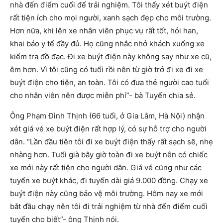
nhà đến điểm cuối để trải nghiệm. Tôi thấy xét buýt điện
rất tiện ích cho mọi người, xanh sạch đẹp cho môi trường.
Hơn nữa, khi lên xe nhân viên phục vụ rất tốt, hỏi han,
khai báo y tế đầy đủ. Họ cũng nhắc nhở khách xuống xe
kiểm tra đồ đạc. Đi xe buýt điện này không say như xe cũ,
êm hơn. Vì tôi cũng có tuổi rồi nên từ giờ trở đi xe đi xe
buýt điện cho tiện, an toàn. Tôi có đưa thẻ người cao tuổi
cho nhân viên nên được miễn phí”- bà Tuyến chia sẻ.
Ông Phạm Đình Thịnh (66 tuổi, ở Gia Lâm, Hà Nội) nhận
xét giá vé xe buýt điện rất hợp lý, có sự hỗ trợ cho người
dân. “Lần đầu tiên tôi đi xe buýt điện thấy rất sạch sẽ, nhẹ
nhàng hơn. Tuổi già bây giờ toàn đi xe buýt nên có chiếc
xe mới này rất tiện cho người dân. Giá vé cũng như các
tuyến xe buýt khác, đi tuyến dài giá 9.000 đồng. Chạy xe
buýt điện này cũng bảo vệ môi trường. Hôm nay xe mới
bắt đầu chạy nên tôi đi trải nghiệm từ nhà đến điểm cuối
tuyến cho biết”- ông Thịnh nói.