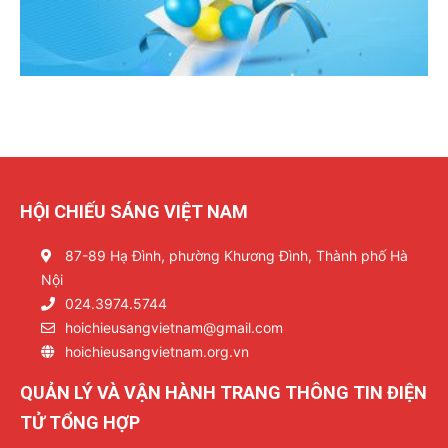
HỘI CHIẾU SÁNG VIỆT NAM
87-89 Hạ Đình, phường Khương Đình, Thành phố Hà
Nội
024.3974.5744
hoichieusangvietnam@gmail.com
hoichieusangvietnam.org.vn
QUẢN LÝ VÀ VẬN HÀNH TRANG THÔNG TIN ĐIỆN
TỬ TỔNG HỢP