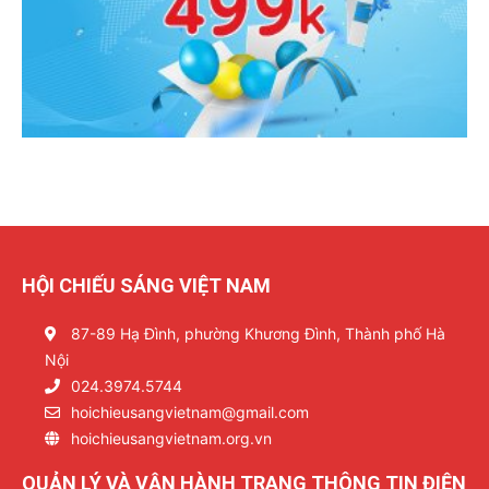
HỘI CHIẾU SÁNG VIỆT NAM
87-89 Hạ Đình, phường Khương Đình, Thành phố Hà
Nội
024.3974.5744
hoichieusangvietnam@gmail.com
hoichieusangvietnam.org.vn
QUẢN LÝ VÀ VẬN HÀNH TRANG THÔNG TIN ĐIỆN