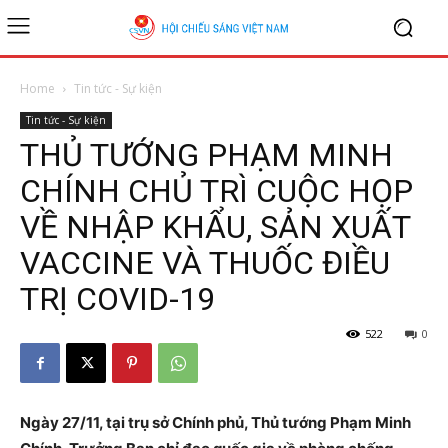
Home
Tin tức - Sự kiện
Tin tức - Sự kiện
THỦ TƯỚNG PHẠM MINH
CHÍNH CHỦ TRÌ CUỘC HỌP
VỀ NHẬP KHẨU, SẢN XUẤT
VACCINE VÀ THUỐC ĐIỀU
TRỊ COVID-19
522
0
Ngày 27/11, tại trụ sở Chính phủ, Thủ tướng Phạm Minh