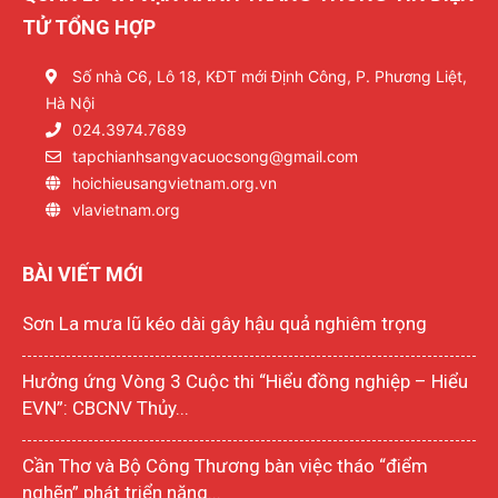
TỬ TỔNG HỢP
Số nhà C6, Lô 18, KĐT mới Định Công, P. Phương Liệt,
Hà Nội
024.3974.7689
tapchianhsangvacuocsong@gmail.com
hoichieusangvietnam.org.vn
vlavietnam.org
BÀI VIẾT MỚI
Sơn La mưa lũ kéo dài gây hậu quả nghiêm trọng
Hưởng ứng Vòng 3 Cuộc thi “Hiểu đồng nghiệp – Hiểu
EVN”: CBCNV Thủy...
Cần Thơ và Bộ Công Thương bàn việc tháo “điểm
nghẽn” phát triển năng...