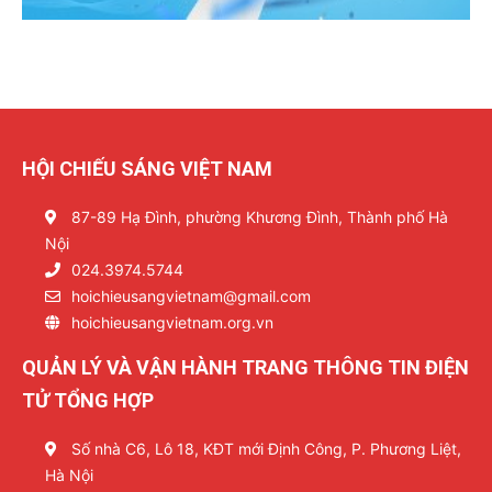
HỘI CHIẾU SÁNG VIỆT NAM
87-89 Hạ Đình, phường Khương Đình, Thành phố Hà
Nội
024.3974.5744
hoichieusangvietnam@gmail.com
hoichieusangvietnam.org.vn
QUẢN LÝ VÀ VẬN HÀNH TRANG THÔNG TIN ĐIỆN
TỬ TỔNG HỢP
Số nhà C6, Lô 18, KĐT mới Định Công, P. Phương Liệt,
Hà Nội