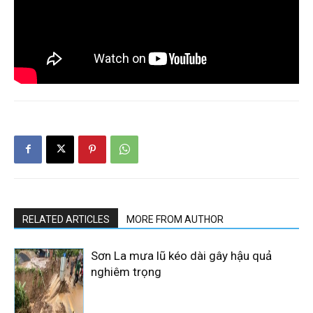
RELATED ARTICLES
MORE FROM AUTHOR
Sơn La mưa lũ kéo dài gây hậu quả
nghiêm trọng