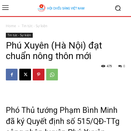
Home
Tin tức - Sự kiện
Tin tức - Sự kiện
Phú Xuyên (Hà Nội) đạt
chuẩn nông thôn mới
479
0
Phó Thủ tướng Phạm Bình Minh
đã ký Quyết định số 515/QĐ-TTg