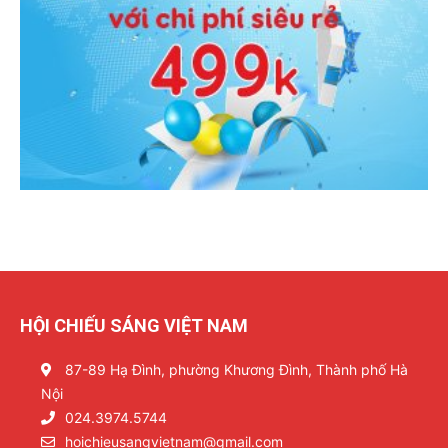
HỘI CHIẾU SÁNG VIỆT NAM
87-89 Hạ Đình, phường Khương Đình, Thành phố Hà
Nội
024.3974.5744
hoichieusangvietnam@gmail.com