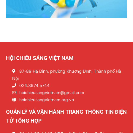
HỘI CHIẾU SÁNG VIỆT NAM
87-89 Hạ Đình, phường Khương Đình, Thành phố Hà
Nội
024.3974.5744
hoichieusangvietnam@gmail.com
hoichieusangvietnam.org.vn
QUẢN LÝ VÀ VẬN HÀNH TRANG THÔNG TIN ĐIỆN
TỬ TỔNG HỢP