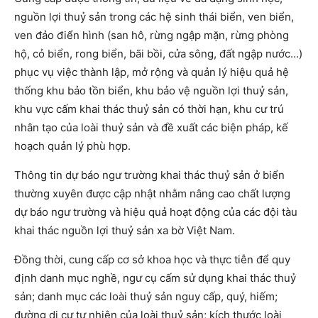
nguồn lợi thuỷ sản trong các hệ sinh thái biển, ven biển,
ven đảo điển hình (san hô, rừng ngập mặn, rừng phòng
hộ, cỏ biển, rong biển, bãi bồi, cửa sông, đất ngập nước…)
phục vụ việc thành lập, mở rộng và quản lý hiệu quả hệ
thống khu bảo tồn biển, khu bảo vệ nguồn lợi thuỷ sản,
khu vực cấm khai thác thuỷ sản có thời hạn, khu cư trú
nhân tạo của loài thuỷ sản và đề xuất các biện pháp, kế
hoạch quản lý phù hợp.
Thông tin dự báo ngư trường khai thác thuỷ sản ở biển
thường xuyên được cập nhật nhằm nâng cao chất lượng
dự báo ngư trường và hiệu quả hoạt động của các đội tàu
khai thác nguồn lợi thuỷ sản xa bờ Việt Nam.
Đồng thời, cung cấp cơ sở khoa học và thực tiễn để quy
định danh mục nghề, ngư cụ cấm sử dụng khai thác thuỷ
sản; danh mục các loài thuỷ sản nguy cấp, quý, hiếm;
đường di cư tự nhiên của loài thuỷ sản; kích thước loài