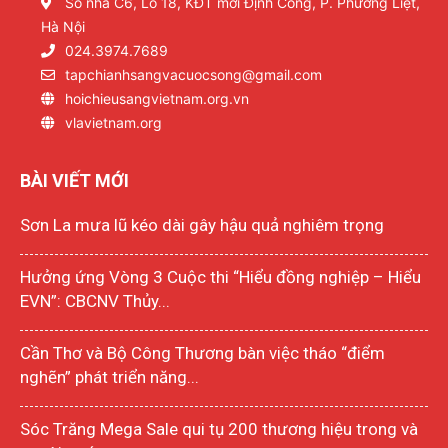
Số nhà C6, Lô 18, KĐT mới Định Công, P. Phương Liệt,
Hà Nội
024.3974.7689
tapchianhsangvacuocsong@gmail.com
hoichieusangvietnam.org.vn
vlavietnam.org
BÀI VIẾT MỚI
Sơn La mưa lũ kéo dài gây hậu quả nghiêm trọng
Hưởng ứng Vòng 3 Cuộc thi “Hiểu đồng nghiệp – Hiểu
EVN”: CBCNV Thủy...
Cần Thơ và Bộ Công Thương bàn việc tháo “điểm
nghẽn” phát triển năng...
Sóc Trăng Mega Sale qui tụ 200 thương hiệu trong và