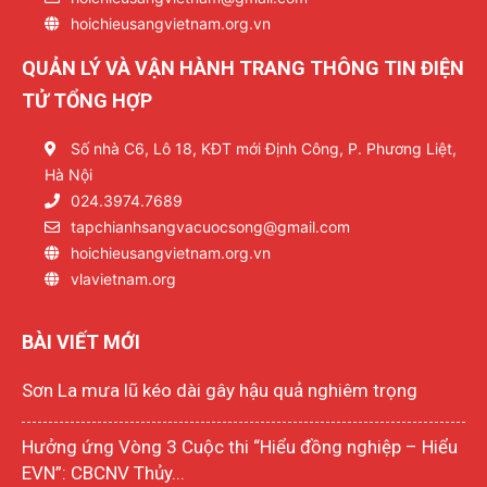
hoichieusangvietnam.org.vn
QUẢN LÝ VÀ VẬN HÀNH TRANG THÔNG TIN ĐIỆN
TỬ TỔNG HỢP
Số nhà C6, Lô 18, KĐT mới Định Công, P. Phương Liệt,
Hà Nội
024.3974.7689
tapchianhsangvacuocsong@gmail.com
hoichieusangvietnam.org.vn
vlavietnam.org
BÀI VIẾT MỚI
Sơn La mưa lũ kéo dài gây hậu quả nghiêm trọng
Hưởng ứng Vòng 3 Cuộc thi “Hiểu đồng nghiệp – Hiểu
EVN”: CBCNV Thủy...