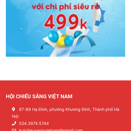
HỘI CHIẾU SÁNG VIỆT NAM
87-89 Hạ Đình, phường Khương Đình, Thành phố Hà
Nội
024.3974.5744
hoichieusangvietnam@gmail.com