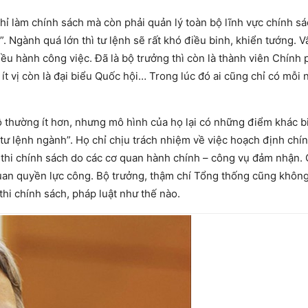
hỉ làm chính sách mà còn phải quản lý toàn bộ lĩnh vực chính s
. Ngành quá lớn thì tư lệnh sẽ rất khó điều binh, khiển tướng. V
điều hành công việc. Đã là bộ trưởng thì còn là thành viên Chính 
t vị còn là đại biểu Quốc hội… Trong lúc đó ai cũng chỉ có mỗi 
hường ít hơn, nhưng mô hình của họ lại có những điểm khác biệ
tư lệnh ngành”. Họ chỉ chịu trách nhiệm về việc hoạch định chí
ực thi chính sách do các cơ quan hành chính – công vụ đảm nhận.
 quan quyền lực công. Bộ trưởng, thậm chí Tổng thống cũng khôn
thi chính sách, pháp luật như thế nào.