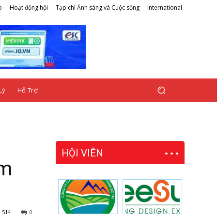
o
Hoạt động hội
Tạp chí Ánh sáng và Cuộc sống
International
Lý
Hỗ Trợ
HỘI VIÊN
ệm
514
0