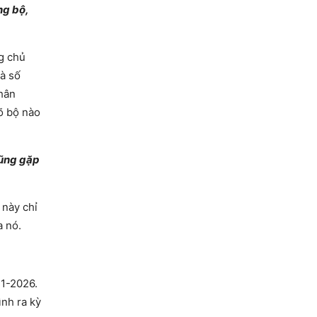
ng bộ,
g chủ
là số
phân
rõ bộ nào
cũng gặp
 này chỉ
a nó.
21-2026.
ình ra kỳ