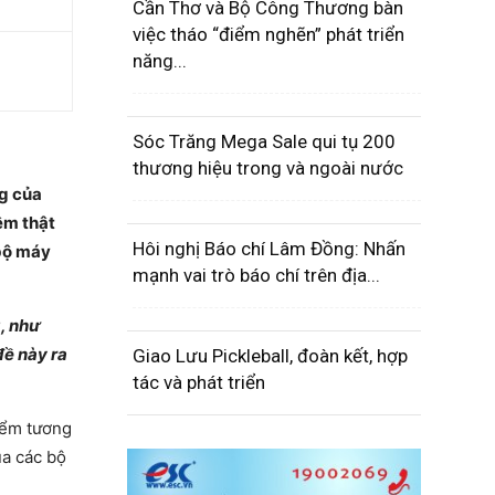
Cần Thơ và Bộ Công Thương bàn
việc tháo “điểm nghẽn” phát triển
năng...
Sóc Trăng Mega Sale qui tụ 200
thương hiệu trong và ngoài nước
ng của
ệm thật
Hôi nghị Báo chí Lâm Đồng: Nhấn
 bộ máy
mạnh vai trò báo chí trên địa...
, như
đề này ra
Giao Lưu Pickleball, đoàn kết, hợp
tác và phát triển
iểm tương
ủa các bộ