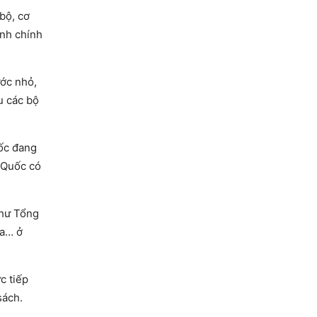
 bộ, cơ
ành chính
ước nhỏ,
u các bộ
uốc đang
 Quốc có
như Tổng
ia… ở
c tiếp
sách.