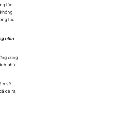
ng lúc
i không
ong lúc
ng nhìn
ướng cũng
hính phủ
iệm sẽ
ã đề ra,