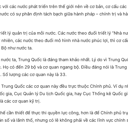
 với các nước phát triển trên thế giới nên về cơ bản, cơ cấu các
ước có sự phân định tách bạch giữa hành pháp – chính trị và h
iết lý quản trị của mỗi nước. Các nước theo đuổi triết lý “Nhà n
y nhiên, các nước theo đuổi mô hình nhà nước phúc lợi, thì cơ cấ
 Bộ như nước ta.
 nước ta, Trung Quốc là đáng tham khảo nhất. Lý do vì Trung Q
c. Họ có đến 29 bộ và cơ quan ngang bộ. Điều đáng nói là Trung
. Số lượng các cơ quan này là 33.
 ở Trung Quốc các cơ quan này đều trực thuộc Chính phủ. Ví dụ 
ốc gia, Cục Quản lý Du lịch Quốc gia, hay Cục Thống kê Quốc g
 các cơ quan kỹ trị.
hế cần thiết để thực thi quyền lực công, hơn là để Chính phủ trự
n số và lãnh thổ, nhưng có lẽ không phải về các lĩnh vực chính 