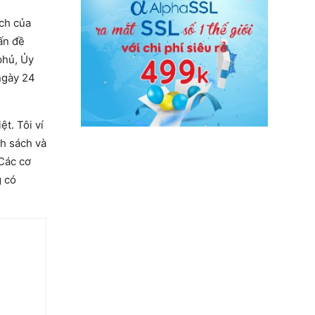
ách của
ấn đề
phủ, Ủy
ngày 24
t. Tôi ví
nh sách và
 Các cơ
g có