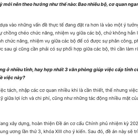
ỳ mới nên theo hướng như thế nào: Bao nhiêu bộ, cơ quan nga
 dựa vào những vấn đề thực tế đang đặt ra hơn là vào một ý tưởn
 sự chồng chéo chức năng, nhiệm vụ giữa các bộ, chứ không hẳn 
ỉnh chức năng, nhiệm vụ giữa các bộ để có được sự phân công, 
c sau gì cũng cần phải có sự phối hợp giữa các bộ, thì cần làm 
g ở nhiều tỉnh, hay hợp nhất 3 văn phòng giúp việc cấp tỉnh 
về việc này?
iệc tách, nhập các cơ quan nhiều khi là cần thiết, thế nhưng việc
 kỹ giữa lợi ích và chi phí, cũng như những tác động nhiều mặt củ
 đang xây dựng, hoàn thiện Đề án cơ cấu Chính phủ nhiệm kỳ 20
ng ương lần thứ 3, khóa XIII cho ý kiến. Sau đó, đề án này sẽ tr