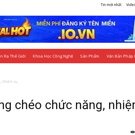
Tin mới nhất
Vide
n Ra Thế Giới
Khoa Học Công Nghệ
Sản Phẩm
Văn Bản Pháp 
, nhiệm vụ
ng chéo chức năng, nhi