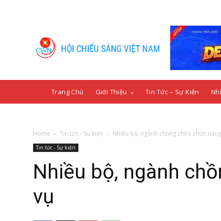
Trang Chủ
Giới Thiệu
Tin Tức – Sự Kiện
Nhì
Home
Tin tức - Sự kiện
Nhiều bộ, ngành chồng chéo chức năng
Tin tức - Sự kiện
Nhiều bộ, ngành chồ
vụ