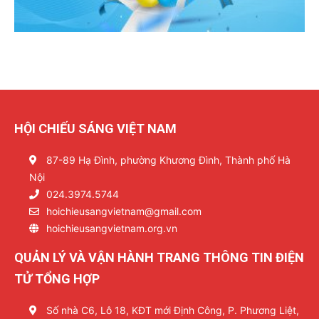
HỘI CHIẾU SÁNG VIỆT NAM
87-89 Hạ Đình, phường Khương Đình, Thành phố Hà
Nội
024.3974.5744
hoichieusangvietnam@gmail.com
hoichieusangvietnam.org.vn
QUẢN LÝ VÀ VẬN HÀNH TRANG THÔNG TIN ĐIỆN
TỬ TỔNG HỢP
Số nhà C6, Lô 18, KĐT mới Định Công, P. Phương Liệt,