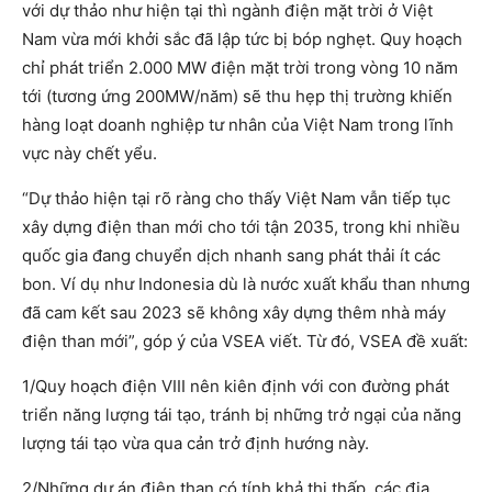
với dự thảo như hiện tại thì ngành điện mặt trời ở Việt
Nam vừa mới khởi sắc đã lập tức bị bóp nghẹt. Quy hoạch
chỉ phát triển 2.000 MW điện mặt trời trong vòng 10 năm
tới (tương ứng 200MW/năm) sẽ thu hẹp thị trường khiến
hàng loạt doanh nghiệp tư nhân của Việt Nam trong lĩnh
vực này chết yểu.
“Dự thảo hiện tại rõ ràng cho thấy Việt Nam vẫn tiếp tục
xây dựng điện than mới cho tới tận 2035, trong khi nhiều
quốc gia đang chuyển dịch nhanh sang phát thải ít các
bon. Ví dụ như Indonesia dù là nước xuất khẩu than nhưng
đã cam kết sau 2023 sẽ không xây dựng thêm nhà máy
điện than mới”, góp ý của VSEA viết. Từ đó, VSEA đề xuất:
1/Quy hoạch điện VIII nên kiên định với con đường phát
triển năng lượng tái tạo, tránh bị những trở ngại của năng
lượng tái tạo vừa qua cản trở định hướng này.
2/Những dự án điện than có tính khả thi thấp, các địa