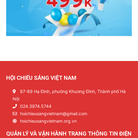
HỘI CHIẾU SÁNG VIỆT NAM
87-89 Hạ Đình, phường Khương Đình, Thành phố Hà
Nội
024.3974.5744
hoichieusangvietnam@gmail.com
hoichieusangvietnam.org.vn
QUẢN LÝ VÀ VẬN HÀNH TRANG THÔNG TIN ĐIỆN