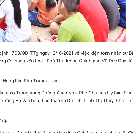
ịnh 1703/QĐ-TTg ngày 12/10/2021 về việc kiện toàn nhân sự B
ựng đời sống văn hóa”. Phó Thủ tướng Chính phủ Vũ Đức Đam l
ăn Hùng làm Phó Trưởng ban.
yên giáo Trung ương Phùng Xuân Nhạ, Phó Chủ tịch Ủy ban Tru
rưởng Bộ Văn hóa, Thể thao và Du lịch Trịnh Thị Thủy, Phó Chủ
ơng.
thao và Du lịch, Phó Trưởng ban Ban Chỉ đạo ban hành quyết đị