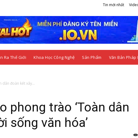
Tin mới nhất
Vide
n Ra Thế Giới
Khoa Học Công Nghệ
Sản Phẩm
Văn Bản Pháp 
 dân đoàn kết xây...
ạo phong trào ‘Toàn dân
i sống văn hóa’