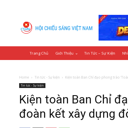
Trang Chủ
Giới Thiệu
Tin Tức – Sự Kiện
Nhì
Home
Tin tức - Sự kiện
Kiện toàn Ban Chỉ đạo phong trào ‘Toàn
Tin tức - Sự kiện
Kiện toàn Ban Chỉ đ
đoàn kết xây dựng đờ