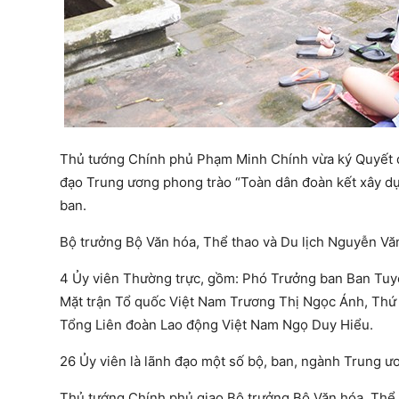
Thủ tướng Chính phủ Phạm Minh Chính vừa ký Quyết đ
đạo Trung ương phong trào “Toàn dân đoàn kết xây d
ban.
Bộ trưởng Bộ Văn hóa, Thể thao và Du lịch Nguyễn V
4 Ủy viên Thường trực, gồm: Phó Trưởng ban Ban Tu
Mặt trận Tổ quốc Việt Nam Trương Thị Ngọc Ánh, Thứ t
Tổng Liên đoàn Lao động Việt Nam Ngọ Duy Hiểu.
26 Ủy viên là lãnh đạo một số bộ, ban, ngành Trung ư
Thủ tướng Chính phủ giao Bộ trưởng Bộ Văn hóa, Thể 