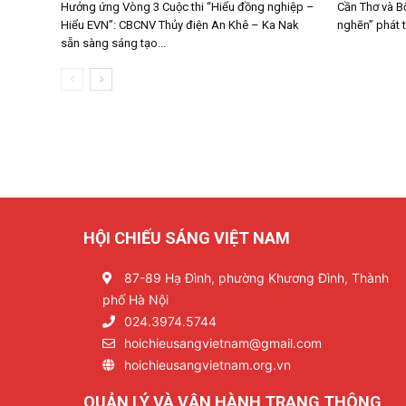
Hưởng ứng Vòng 3 Cuộc thi “Hiểu đồng nghiệp –
Cần Thơ và B
Hiểu EVN”: CBCNV Thủy điện An Khê – Ka Nak
nghẽn” phát 
sẵn sàng sáng tạo...
HỘI CHIẾU SÁNG VIỆT NAM
87-89 Hạ Đình, phường Khương Đình, Thành
phố Hà Nội
024.3974.5744
hoichieusangvietnam@gmail.com
hoichieusangvietnam.org.vn
QUẢN LÝ VÀ VẬN HÀNH TRANG THÔNG