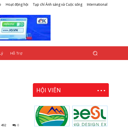
o
Hoạt động hội
Tạp chí Ánh sáng và Cuộc sống
International
Lý
Hỗ Trợ
HỘI VIÊN
492
0