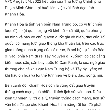
VPCP ngày 5/4/2022 kết luận của Thủ tướng Chính phủ
Phạm Minh Chính tại buổi làm việc với lãnh đạo tỉnh
Khánh Hòa.
Khánh Hòa là tỉnh ven biển Nam Trung bộ, có vị trí chiến
lược đặc biệt quan trọng về kinh tế – xã hội, quốc phòng,
an ninh và bảo vệ chủ quyền quốc gia về biển, đảo của Tổ
quốc; có mạng lưới giao thông khá thuận lợi, trên các trục
giao thông quan trọng của cả nước, là nơi hội tụ “phía Bắc
đi vào, phía Nam đi ra, Tây Nguyên đi xuống”; có các cảng
biển nước sâu, sân bay quốc tế Cam Ranh, là cửa ngõ giao
thương cho cả khu vực Nam Trung bộ và Tây Nguyên; có
khí hậu ôn hòa và lợi thế tự nhiên về biển, đảo, sông, núi.
Bên cạnh đó, Khánh Hòa còn là vùng đất giàu truyền
thống cách mạng, có nhiều di tích lịch sử, văn hóa. Điều
kiện tự nhiên, vị trí địa lý, truyền thống cách mạng, lịch sử
văn hóa đã tạo cho Khánh Hòa tiềm năng rất lớn để phát