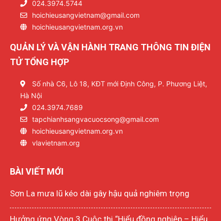
024.3974.5744
hoichieusangvietnam@gmail.com
hoichieusangvietnam.org.vn
QUẢN LÝ VÀ VẬN HÀNH TRANG THÔNG TIN ĐIỆN
TỬ TỔNG HỢP
Số nhà C6, Lô 18, KĐT mới Định Công, P. Phương Liệt,
Hà Nội
024.3974.7689
tapchianhsangvacuocsong@gmail.com
hoichieusangvietnam.org.vn
vlavietnam.org
BÀI VIẾT MỚI
Sơn La mưa lũ kéo dài gây hậu quả nghiêm trọng
Hưởng ứng Vòng 3 Cuộc thi “Hiểu đồng nghiệp – Hiểu