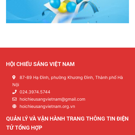
HỘI CHIẾU SÁNG VIỆT NAM
87-89 Hạ Đình, phường Khương Đình, Thành phố Hà
Nội
024.3974.5744
hoichieusangvietnam@gmail.com
hoichieusangvietnam.org.vn
QUẢN LÝ VÀ VẬN HÀNH TRANG THÔNG TIN ĐIỆN
TỬ TỔNG HỢP