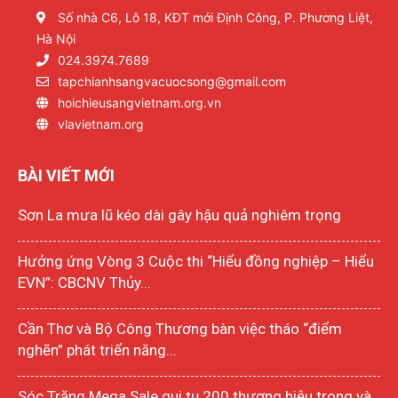
Số nhà C6, Lô 18, KĐT mới Định Công, P. Phương Liệt,
Hà Nội
024.3974.7689
tapchianhsangvacuocsong@gmail.com
hoichieusangvietnam.org.vn
vlavietnam.org
BÀI VIẾT MỚI
Sơn La mưa lũ kéo dài gây hậu quả nghiêm trọng
Hưởng ứng Vòng 3 Cuộc thi “Hiểu đồng nghiệp – Hiểu
EVN”: CBCNV Thủy...
Cần Thơ và Bộ Công Thương bàn việc tháo “điểm
nghẽn” phát triển năng...
Sóc Trăng Mega Sale qui tụ 200 thương hiệu trong và