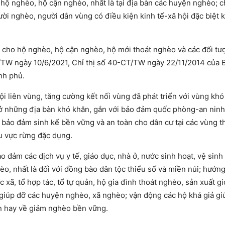
 hộ nghèo, hộ cận nghèo, nhất là tại địa bàn các huyện nghèo; 
ời nghèo, người dân vùng có điều kiện kinh tế-xã hội đặc biệt 
h cho hộ nghèo, hộ cận nghèo, hộ mới thoát nghèo và các đối tư
KL/TW ngày 10/6/2021, Chỉ thị số 40-CT/TW ngày 22/11/2014 của 
nh phủ.
ội liên vùng, tăng cường kết nối vùng đã phát triển với vùng khó
ở những địa bàn khó khăn, gắn với bảo đảm quốc phòng-an ninh;
, bảo đảm sinh kế bền vững và an toàn cho dân cư tại các vùng 
hu vực rừng đặc dụng.
ảo đảm các dịch vụ y tế, giáo dục, nhà ở, nước sinh hoạt, vệ sinh
èo, nhất là đối với đồng bào dân tộc thiểu số và miền núi; hướn
xã, tổ hợp tác, tổ tự quản, hộ gia đình thoát nghèo, sản xuất gi
p giúp đỡ các huyện nghèo, xã nghèo; vận động các hộ khá giả gi
ến hay về giảm nghèo bền vững.