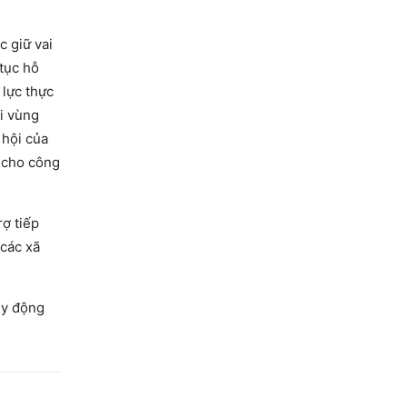
 giữ vai
 tục hỗ
 lực thực
i vùng
 hội của
 cho công
rợ tiếp
 các xã
uy động