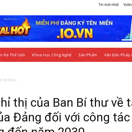
Tin mới nhất
Vide
n Ra Thế Giới
Khoa Học Công Nghệ
Sản Phẩm
Văn Bản Pháp 
ư về tăng...
hỉ thị của Ban Bí thư về 
ủa Đảng đối với công tác