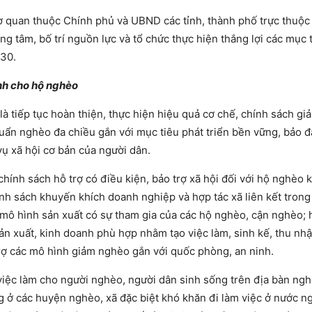
cơ quan thuộc Chính phủ và UBND các tỉnh, thành phố trực thuộc
g tâm, bố trí nguồn lực và tổ chức thực hiện thắng lợi các mục t
030.
nh cho hộ nghèo
là tiếp tục hoàn thiện, thực hiện hiệu quả cơ chế, chính sách g
huẩn nghèo đa chiều gắn với mục tiêu phát triển bền vững, bảo
vụ xã hội cơ bản của người dân.
hính sách hỗ trợ có điều kiện, bảo trợ xã hội đối với hộ nghèo 
ính sách khuyến khích doanh nghiệp và hợp tác xã liên kết trong
 mô hình sản xuất có sự tham gia của các hộ nghèo, cận nghèo; 
sản xuất, kinh doanh phù hợp nhằm tạo việc làm, sinh kế, thu nh
trợ các mô hình giảm nghèo gắn với quốc phòng, an ninh.
ợ việc làm cho người nghèo, người dân sinh sống trên địa bàn ng
 ở các huyện nghèo, xã đặc biệt khó khăn đi làm việc ở nước n