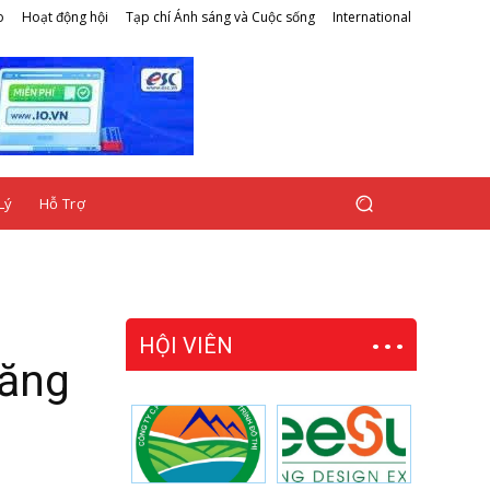
o
Hoạt động hội
Tạp chí Ánh sáng và Cuộc sống
International
Lý
Hỗ Trợ
HỘI VIÊN
tăng