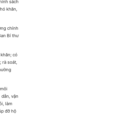
chính sách
khó khăn,
ợng chính
Ban Bí thư
 khăn; có
 rà soát,
thường
 môi
g dẫn, vận
ỏi, làm
úp đỡ hộ