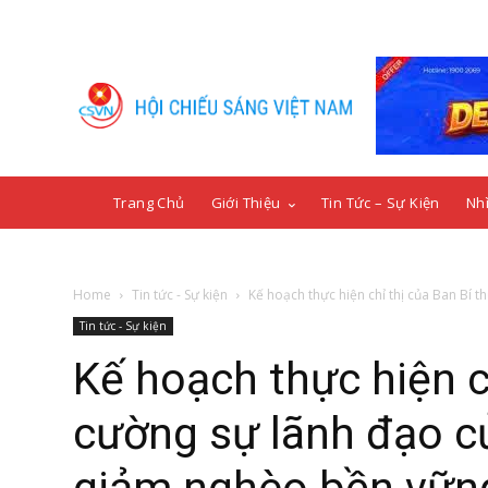
Trang Chủ
Giới Thiệu
Tin Tức – Sự Kiện
Nhì
Home
Tin tức - Sự kiện
Kế hoạch thực hiện chỉ thị của Ban Bí th
Tin tức - Sự kiện
Kế hoạch thực hiện c
cường sự lãnh đạo c