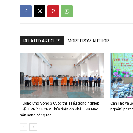
RELATED ARTICLES
MORE FROM AUTHOR
Hưởng ứng Vòng 3 Cuộc thi “Hiểu đồng nghiệp –
Cần Thơ và B
Hiểu EVN”: CBCNV Thủy điện An Khê – Ka Nak
nghẽn” phát 
sẵn sàng sáng tạo...