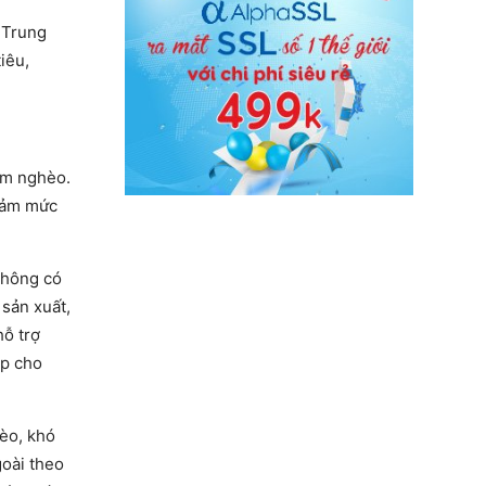
 Trung
iêu,
iảm nghèo.
 đảm mức
không có
 sản xuất,
hỗ trợ
ập cho
hèo, khó
goài theo