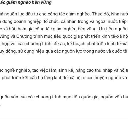
 tác giảm nghèo bền vững
uả nguồn lực đầu tư cho công tác giảm nghèo. Theo đó, Nhà nước
n động doanh nghiệp, tổ chức, cá nhân trong và ngoài nước tiếp
ực xã hội tham gia công tác giảm nghèo bền vững. Ưu tiên nguồn
ững và Chương trình mục tiêu quốc gia phát triển kinh tế-xã hộ
 hợp với các chương trình, đề án, kế hoạch phát triển kinh tế-xã
huy động, sử dụng hiệu quả các nguồn lực trong nước và quốc tế
ục nghề nghiệp, tạo việc làm, sinh kế, nâng cao thu nhập và hỗ t
 phát triển kết cấu hạ tầng kinh tế-xã hội ở các huyện nghèo và
guồn vốn của các chương trình mục tiêu quốc gia, nguồn vốn h
.