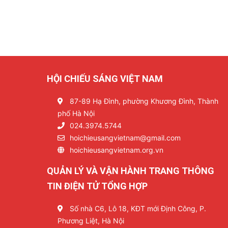
HỘI CHIẾU SÁNG VIỆT NAM
87-89 Hạ Đình, phường Khương Đình, Thành
phố Hà Nội
024.3974.5744
hoichieusangvietnam@gmail.com
hoichieusangvietnam.org.vn
QUẢN LÝ VÀ VẬN HÀNH TRANG THÔNG
TIN ĐIỆN TỬ TỔNG HỢP
Số nhà C6, Lô 18, KĐT mới Định Công, P.
Phương Liệt, Hà Nội