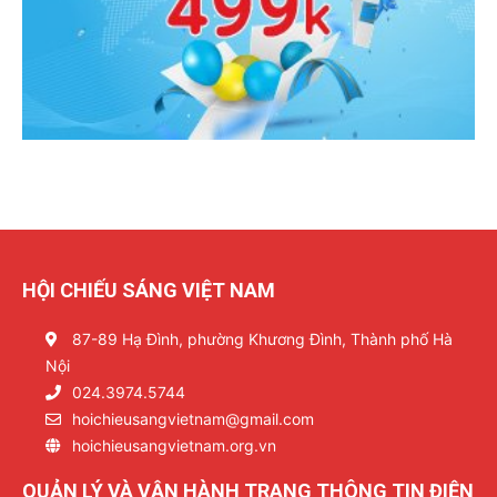
HỘI CHIẾU SÁNG VIỆT NAM
87-89 Hạ Đình, phường Khương Đình, Thành phố Hà
Nội
024.3974.5744
hoichieusangvietnam@gmail.com
hoichieusangvietnam.org.vn
QUẢN LÝ VÀ VẬN HÀNH TRANG THÔNG TIN ĐIỆN