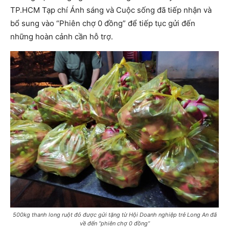
TP.HCM Tạp chí Ánh sáng và Cuộc sống đã tiếp nhận và
bổ sung vào “Phiên chợ 0 đồng” để tiếp tục gửi đến
những hoàn cảnh cần hỗ trợ.
500kg thanh long ruột đỏ được gửi tặng từ Hội Doanh nghiệp trẻ Long An đã
về đến “phiên chợ 0 đồng”