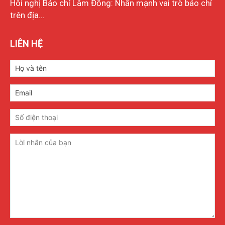
Hôi nghị Báo chí Lâm Đồng: Nhấn mạnh vai trò báo chí
trên địa...
LIÊN HỆ