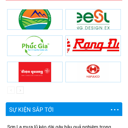
SỰ KIỆN SẮP TỚI
Sơn La mưa lũ kéo dài gây hậu quả nghiêm trọng