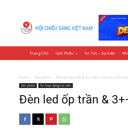
Trang Chủ
Giới Thiệu
Tin Tức – Sự Kiện
Nhì
Home
Sản phẩm
Đèn led ốp trần & 3++ điểm cần lưu ý khi mu
Sản phẩm
Tin hoạt động hội viên
Đèn led ốp trần & 3+