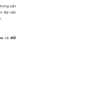
 trong sản
n đại vào
.
àu
và
đổi