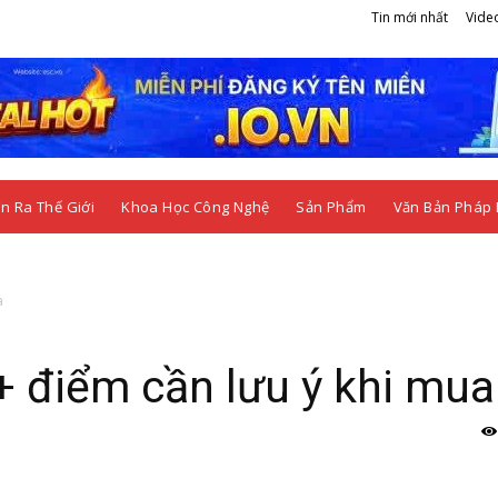
Tin mới nhất
Vide
n Ra Thế Giới
Khoa Học Công Nghệ
Sản Phẩm
Văn Bản Pháp 
a
+ điểm cần lưu ý khi mua