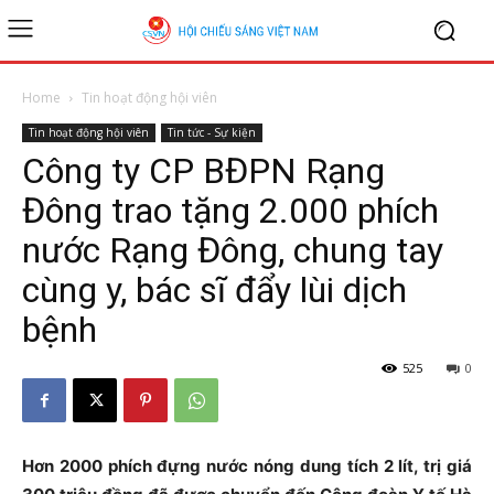
Home
Tin hoạt động hội viên
Tin hoạt động hội viên
Tin tức - Sự kiện
Công ty CP BĐPN Rạng
Đông trao tặng 2.000 phích
nước Rạng Đông, chung tay
cùng y, bác sĩ đẩy lùi dịch
bệnh
525
0
Hơn 2000 phích đựng nước nóng dung tích 2 lít, trị giá