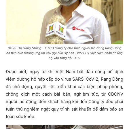
Bà Vũ Thị Hồng Nhung – CTCĐ Công ty cho biết, người lao động Rạng Đông
đã tích cực hưởng ứng lời kêu gọi của Ủy ban TWMTTQ Việt Nam nhắn tin ủng
hộ vào tổng đài 1407
Được biết, ngay từ khi Việt Nam bắt đầu công bố dịch
viêm đường hô hấp cấp do virus SARS-CoV-2, Rạng Đông
đã chủ động, quyết liệt triển khai các biện pháp phòng,
chống dịch một cách bài bản, nghiêm túc, từ CBCNV
người lao động, đến khách hàng khi đến Công ty đều phải
tuân thủ nghiêm ngặt quy trình sát khuẩn để đảm bảo an
toàn sức khỏe.