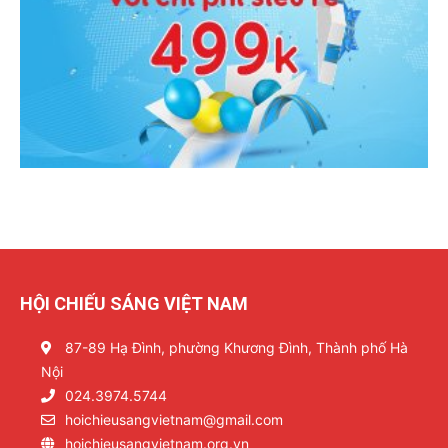
HỘI CHIẾU SÁNG VIỆT NAM
87-89 Hạ Đình, phường Khương Đình, Thành phố Hà
Nội
024.3974.5744
hoichieusangvietnam@gmail.com
hoichieusangvietnam.org.vn