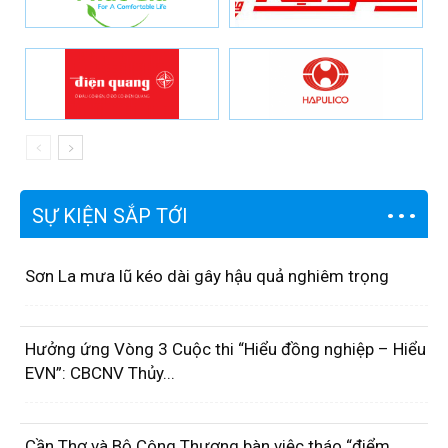
SỰ KIỆN SẮP TỚI
Sơn La mưa lũ kéo dài gây hậu quả nghiêm trọng
Hưởng ứng Vòng 3 Cuộc thi “Hiểu đồng nghiệp – Hiểu
EVN”: CBCNV Thủy...
Cần Thơ và Bộ Công Thương bàn việc tháo “điểm