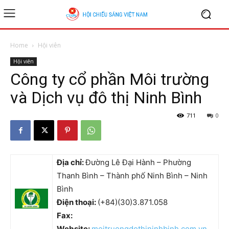
Home
Hội viên
Hội viên
Công ty cổ phần Môi trường
và Dịch vụ đô thị Ninh Bình
711
0
Địa chỉ:
Đường Lê Đại Hành – Phường
Thanh Bình – Thành phố Ninh Bình – Ninh
Bình
Điện thoại:
(+84)(30)3.871.058
Fax:
Website:
moitruongdothininhbinh.com.vn