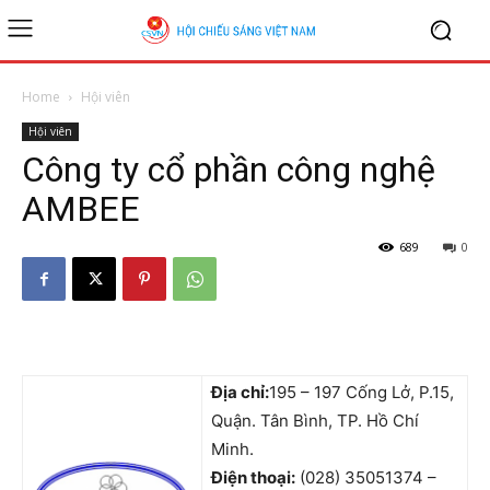
Home
Hội viên
Hội viên
Công ty cổ phần công nghệ
AMBEE
689
0
Địa chỉ:
195 – 197 Cống Lở, P.15,
Quận. Tân Bình, TP. Hồ Chí
Minh.
Điện thoại:
(028) 35051374 –