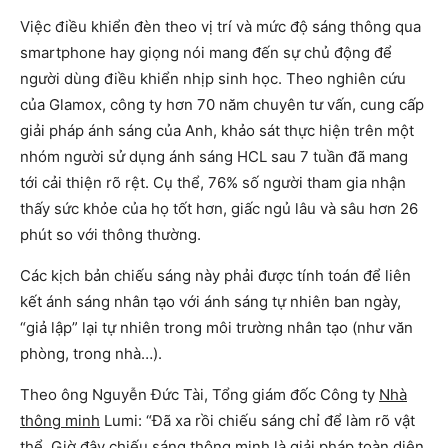
Việc điều khiển đèn theo vị trí và mức độ sáng thông qua
smartphone hay giọng nói mang đến sự chủ động để
người dùng điều khiển nhịp sinh học. Theo nghiên cứu
của Glamox, công ty hơn 70 năm chuyên tư vấn, cung cấp
giải pháp ánh sáng của Anh, khảo sát thực hiện trên một
nhóm người sử dụng ánh sáng HCL sau 7 tuần đã mang
tới cải thiện rõ rệt. Cụ thể, 76% số người tham gia nhận
thấy sức khỏe của họ tốt hơn, giấc ngủ lâu và sâu hơn 26
phút so với thông thường.
Các kịch bản chiếu sáng này phải được tính toán để liên
kết ánh sáng nhân tạo với ánh sáng tự nhiên ban ngày,
“giả lập” lại tự nhiên trong môi trường nhân tạo (như văn
phòng, trong nhà…).
Theo ông Nguyễn Đức Tài, Tổng giám đốc Công ty
Nhà
thông minh
Lumi: “Đã xa rồi chiếu sáng chỉ để làm rõ vật
thể. Giờ đây chiếu sáng thông minh là giải pháp toàn diện