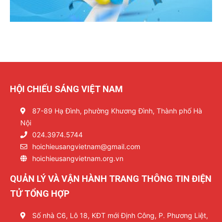
HỘI CHIẾU SÁNG VIỆT NAM
87-89 Hạ Đình, phường Khương Đình, Thành phố Hà
Nội
024.3974.5744
hoichieusangvietnam@gmail.com
hoichieusangvietnam.org.vn
QUẢN LÝ VÀ VẬN HÀNH TRANG THÔNG TIN ĐIỆN
TỬ TỔNG HỢP
Số nhà C6, Lô 18, KĐT mới Định Công, P. Phương Liệt,