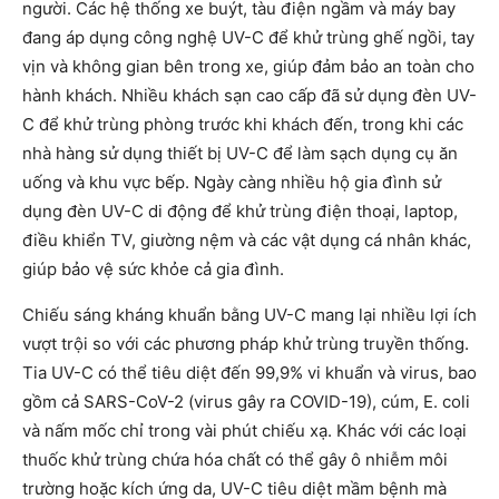
người. Các hệ thống xe buýt, tàu điện ngầm và máy bay
đang áp dụng công nghệ UV-C để khử trùng ghế ngồi, tay
vịn và không gian bên trong xe, giúp đảm bảo an toàn cho
hành khách. Nhiều khách sạn cao cấp đã sử dụng đèn UV-
C để khử trùng phòng trước khi khách đến, trong khi các
nhà hàng sử dụng thiết bị UV-C để làm sạch dụng cụ ăn
uống và khu vực bếp. Ngày càng nhiều hộ gia đình sử
dụng đèn UV-C di động để khử trùng điện thoại, laptop,
điều khiển TV, giường nệm và các vật dụng cá nhân khác,
giúp bảo vệ sức khỏe cả gia đình.
Chiếu sáng kháng khuẩn bằng UV-C mang lại nhiều lợi ích
vượt trội so với các phương pháp khử trùng truyền thống.
Tia UV-C có thể tiêu diệt đến 99,9% vi khuẩn và virus, bao
gồm cả SARS-CoV-2 (virus gây ra COVID-19), cúm, E. coli
và nấm mốc chỉ trong vài phút chiếu xạ. Khác với các loại
thuốc khử trùng chứa hóa chất có thể gây ô nhiễm môi
trường hoặc kích ứng da, UV-C tiêu diệt mầm bệnh mà