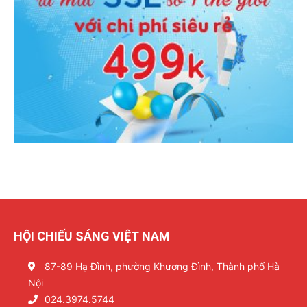
HỘI CHIẾU SÁNG VIỆT NAM
87-89 Hạ Đình, phường Khương Đình, Thành phố Hà
Nội
024.3974.5744