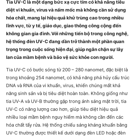
Tia UV-C là một dạng bức xạ cực tím có khả năng tiêu
diệt vi khuẩn, virus và nấm mốc mà không cần sử dụng
hóa chất, mang lại hiệu quả khử trùng cao trong nhiều
lĩnh vực, từ y tế, giáo dục, giao thông công cộng đến
không gian gia đình. Với những tiến bộ trong công nghệ,
hệ thống đèn UV-C đang dần trở thành một phần quan
trọng trong cuộc sống hiện đại, giúp ngăn chặn sự lây
lan của mầm bệnh và bảo vệ sức khỏe con người.
Tia UV-C có bước sóng từ 200 – 280 nanomet, đặc biệt là
trong khoảng 254 nanomet, có khả năng phá hủy cấu trúc
DNA và RNA của vi khuẩn, virus, khiến chúng mất khả
năng sinh sản và bị tiêu diệt hoàn toàn. Không giống như
tia UV-A và UV-B thường gặp trong ánh sáng mặt trời, tia
UV-C có năng lượng cao hơn, giúp tiêu diệt hiệu quả
nhiều loại mầm bệnh nguy hiểm mà không cần đến các
hóa chất tẩy rửa. Hệ thống chiếu sáng kháng khuẩn bằng
UV-C thường được thiết kế dưới dạng đèn LED hoặc đèn