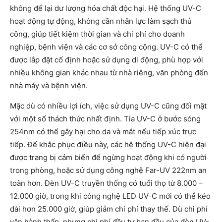
không để lại dư lượng hóa chất độc hại. Hệ thống UV-C
hoạt động tự động, không cần nhân lực làm sạch thủ
công, giúp tiết kiệm thời gian và chi phí cho doanh
nghiệp, bệnh viện và các cơ sở công cộng. UV-C có thể
được lắp đặt cố định hoặc sử dụng di động, phù hợp với
nhiều không gian khác nhau từ nhà riêng, văn phòng đến
nhà máy và bệnh viện.
Mặc dù có nhiều lợi ích, việc sử dụng UV-C cũng đối mặt
với một số thách thức nhất định. Tia UV-C ở bước sóng
254nm có thể gây hại cho da và mắt nếu tiếp xúc trực
tiếp. Để khắc phục điều này, các hệ thống UV-C hiện đại
được trang bị cảm biến để ngừng hoạt động khi có người
trong phòng, hoặc sử dụng công nghệ Far-UV 222nm an
toàn hơn. Đèn UV-C truyền thống có tuổi thọ từ 8.000 –
12.000 giờ, trong khi công nghệ LED UV-C mới có thể kéo
dài hơn 25.000 giờ, giúp giảm chi phí thay thế. Dù chi phí
vận hành thấp, nhưng chi phí đầu tư ban đầu của đèn UV-