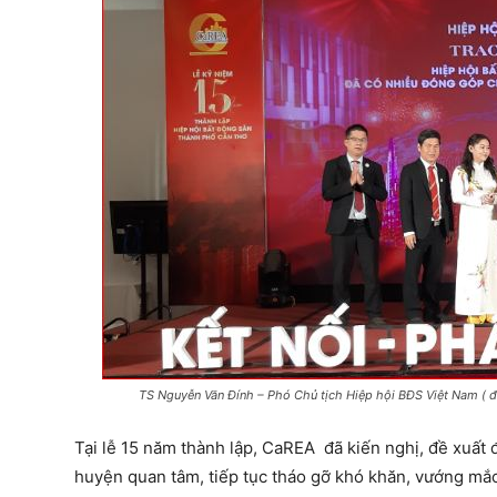
TS Nguyễn Văn Đính – Phó Chủ tịch Hiệp hội BĐS Việt Nam ( đ
Tại lễ 15 năm thành lập, CaREA đã kiến nghị, đề xuất
huyện quan tâm, tiếp tục tháo gỡ khó khăn, vướng mắc