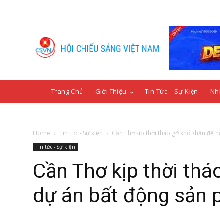
Trang Chủ
Giới Thiệu
Tin Tức – Sự Kiện
Nhì
Home
Tin tức - Sự kiện
Cần Thơ kịp thời tháo gỡ khó khăn để hỗ 
Tin tức - Sự kiện
Cần Thơ kịp thời thá
dự án bất động sản p