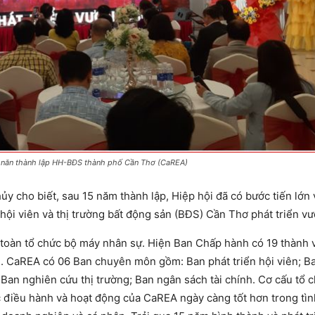
5 năn thành lập HH-BĐS thành phố Cần Thơ (CaREA)
y cho biết, sau 15 năm thành lập, Hiệp hội đã có bước tiến lớn 
 hội viên và thị trường bất động sản (BĐS) Cần Thơ phát triển v
oàn tổ chức bộ máy nhân sự. Hiện Ban Chấp hành có 19 thành 
h. CaREA có 06 Ban chuyên môn gồm: Ban phát triển hội viên; Ba
; Ban nghiên cứu thị trường; Ban ngân sách tài chính. Cơ cấu tổ 
 điều hành và hoạt động của CaREA ngày càng tốt hơn trong tìn