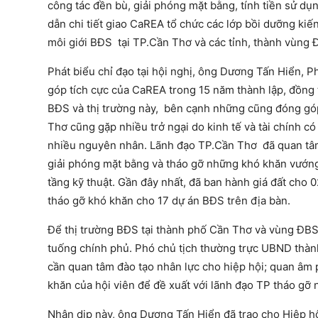
công tác đền bù, giải phóng mặt bằng, tính tiền sử d
dẫn chi tiết giao CaREA tổ chức các lớp bồi dưỡng ki
môi giới BĐS tại TP.Cần Thơ và các tỉnh, thành vùng 
Phát biểu chỉ đạo tại hội nghị, ông Dương Tấn Hiển,
góp tích cực của CaREA trong 15 năm thành lập, đồng 
BĐS và thị trường này, bên cạnh những cũng đóng góp 
Thơ cũng gặp nhiều trở ngại do kinh tế và tài chính 
nhiều nguyên nhân. Lãnh đạo TP.Cần Thơ đã quan tâm 
giải phóng mặt bằng và tháo gỡ những khó khăn vướng 
tầng kỹ thuật. Gần đây nhất, đã ban hành giá đất cho
tháo gỡ khó khăn cho 17 dự án BĐS trên địa bàn.
Để thị trường BĐS tại thành phố Cần Thơ và vùng ĐBS
tuống chính phủ. Phó chủ tịch thường trực UBND thàn
cần quan tâm đào tạo nhân lực cho hiệp hội; quan âm p
khăn của hội viên để đề xuất với lãnh đạo TP tháo gỡ
Nhân dịp này, ông Dương Tấn Hiển đã trao cho Hiệp