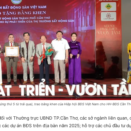
ứng thứ 5 từ trái qua), trao bằng khen của Hiệp hội BĐS Việt Nam cho HH-BĐS Cần Th
 đối với Thường trực UBND TP.Cần Thơ, các sở ngành liên quan, 
 các dự án BĐS trên địa bàn năm 2025; hỗ trợ các chủ đầu tư dự