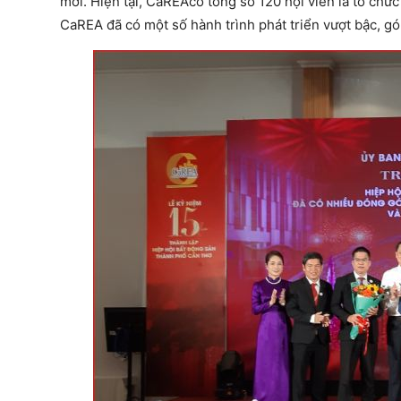
mới. Hiện tại, CaREAcó tổng số 120 hội viên là tổ chức
CaREA đã có một số hành trình phát triển vượt bậc, g