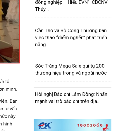
đồng nghiệp – Hiểu EVN”: CBCNV
Thủy...
Cần Thơ và Bộ Công Thương bàn
việc tháo “điểm nghẽn” phát triển
năng...
Sóc Trăng Mega Sale qui tụ 200
thương hiệu trong và ngoài nước
về tổ
ươn mình.
Hôi nghị Báo chí Lâm Đồng: Nhấn
mạnh vai trò báo chí trên địa...
viên. Ban
n tư vấn
chức này
h hình