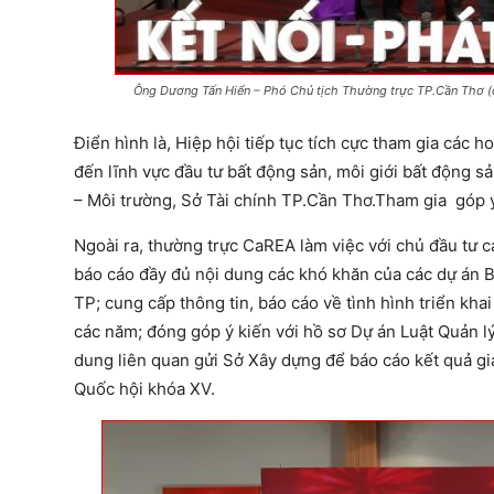
Ông Dương Tấn Hiển – Phó Chủ tịch Thường trực TP.Cần Thơ (
Điển hình là, Hiệp hội tiếp tục tích cực tham gia các 
đến lĩnh vực đầu tư bất động sản, môi giới bất động 
– Môi trường, Sở Tài chính TP.Cần Thơ.Tham gia góp ý
Ngoài ra, thường trực CaREA làm việc với chủ đầu tư c
báo cáo đầy đủ nội dung các khó khăn của các dự án B
TP; cung cấp thông tin, báo cáo về tình hình triển k
các năm; đóng góp ý kiến với hồ sơ Dự án Luật Quản lý
dung liên quan gửi Sở Xây dựng để báo cáo kết quả giá
Quốc hội khóa XV.