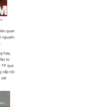
hơ.
liên quan
ài nguyên
…
ng hợp,
Đầu tư
D TP qua
g cấp nội
 sát