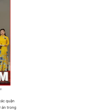
ơ.
các quận
 án trong