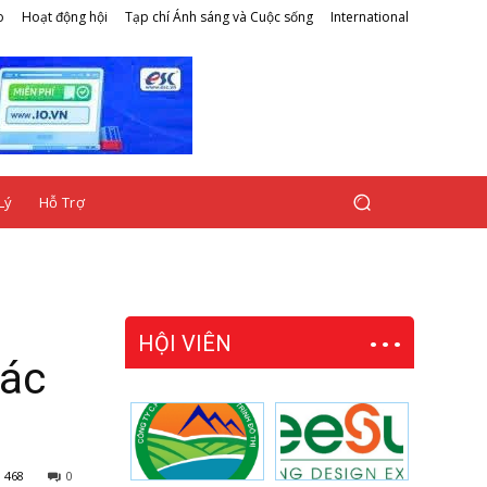
o
Hoạt động hội
Tạp chí Ánh sáng và Cuộc sống
International
Lý
Hỗ Trợ
HỘI VIÊN
các
468
0