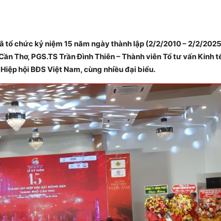
ã tổ chức kỷ niệm 15 năm ngày thành lập (2/2/2010 – 2/2/202
Cần Thơ, PGS.TS Trần Đình Thiên – Thành viên Tổ tư vấn Kinh t
Hiệp hội BĐS Việt Nam, cùng nhiều đại biểu.