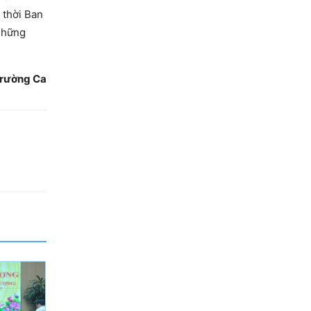
 thời Ban
 những
ường Ca