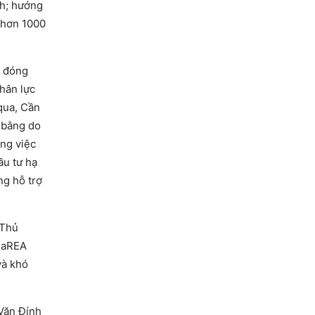
nh; hướng
 hơn 1000
g đóng
hân lực
qua, Cần
t bằng do
ng việc
ầu tư hạ
ng hỗ trợ
 Thủ
 CaREA
và khó
Văn Đính