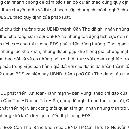
ụng đất nhanh chóng để đảm bảo tiến độ dự án theo đúng quy đị
ến thức chuyên môn và thi sát hạch cấp chứng chỉ hành nghề cho
ĐBSCL theo quy định của pháp luật.
 Phó chủ tịch thường trực UBND thành Cần Thơ đã ghi nhận nhữn
thời cho rằng sự ra đời CaREA có những tác động tích cực đến n
tích cực cho thị trường BĐS phát triển đúng hướng. Thời gian 
có những lúc khó khăn; những dự án gặp khó trong giải phóng mặ
theo dõi và sẽ có những hỗ trợ thiết thực với doanh nghiệp tro
mắc trong việc ban hành giá đất với các dự án đã hoàn thành đ
 02 dự án BĐS và hiện nay UBND thành phố Cần Thơ đang tập tru
CL phát triển “An tòan- lành mạnh- bền vững” theo chỉ đạo của
h Cần Thơ – Dương Tấn Hiển, cũng đề nghị trong thời gian tới,
hát triển hội viên; đồng thời quan tâm ghi nhận những trăn trở 
 những khó khăn liên quan đến thị trường BĐS.
 hội BĐS Cần Thơ Bằng khen của UBND TP.Cần Thơ. TS Nguyễn 