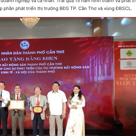
 doanh nghiệp và cá nhân. Trải qua 15 năm hình thành và phát tr
óp phần phát triển thị trường BĐS TP. Cần Thơ và vùng ĐBSCL.