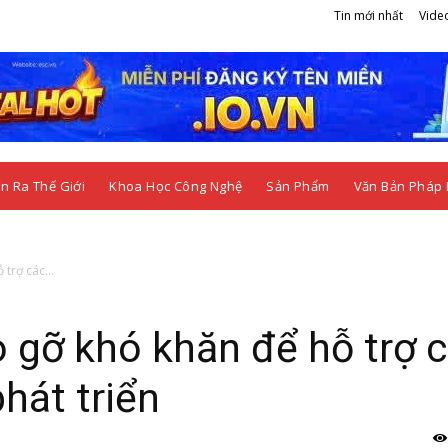
Tin mới nhất
Vide
n Ra Thế Giới
Khoa Học Công Nghệ
Sản Phẩm
Văn Bản Pháp 
trợ các...
o gỡ khó khăn để hỗ trợ 
hát triển