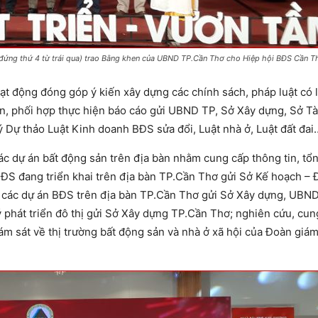
đứng thứ 4 từ trái qua) trao Bằng khen của UBND TP.Cần Thơ cho Hiệp hội BĐS Cần T
hoạt động đóng góp ý kiến xây dựng các chính sách, pháp luật có 
sản, phối hợp thực hiện báo cáo gửi UBND TP, Sở Xây dựng, Sở T
 Dự thảo Luật Kinh doanh BĐS sửa đổi, Luật nhà ở, Luật đất đai
ác dự án bất động sản trên địa bàn nhằm cung cấp thông tin, tổ
ĐS đang triển khai trên địa bàn TP.Cần Thơ gửi Sở Kế hoạch – 
hai các dự án BĐS trên địa bàn TP.Cần Thơ gửi Sở Xây dựng, UBN
 phát triển đô thị gửi Sở Xây dựng TP.Cần Thơ; nghiên cứu, cun
m sát về thị trường bất động sản và nhà ở xã hội của Đoàn giám