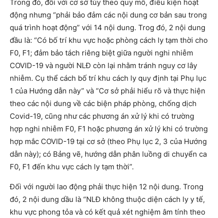
Trong đó, đối với cơ sở tùy theo quy mô, điều kiện hoạt
động nhưng “phải bảo đảm các nội dung cơ bản sau trong
quá trình hoạt động” với 14 nội dung. Trog đó, 2 nội dung
đầu là: “Có bố trí khu vực hoặc phòng cách ly tạm thời cho
F0, F1; đảm bảo tách riêng biệt giữa người nghi nhiễm
COVID-19 và người NLĐ còn lại nhằm tránh nguy cơ lây
nhiễm. Cụ thể cách bố trí khu cách ly quy định tại Phụ lục
1 của Hướng dẫn này” và “Cơ sở phải hiểu rõ và thực hiện
theo các nội dung về các biện pháp phòng, chống dịch
Covid-19, cũng như các phương án xử lý khi có trường
hợp nghi nhiễm F0, F1 hoặc phương án xử lý khi có trường
hợp mắc COVID-19 tại cơ sở (theo Phụ lục 2, 3 của Hướng
dẫn này); có Bảng vẽ, hướng dẫn phân luồng di chuyển ca
F0, F1 đến khu vực cách ly tạm thời”.
Đối với người lao động phải thực hiện 12 nội dung. Trong
đó, 2 nội dung dầu là “NLĐ không thuộc diện cách ly y tế,
khu vực phong tỏa và có kết quả xét nghiệm âm tính theo