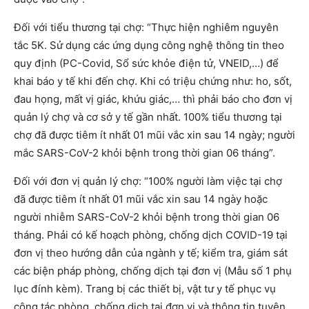
Đối với tiểu thương tại chợ: “Thực hiện nghiêm nguyên
tắc 5K. Sử dụng các ứng dụng công nghệ thông tin theo
quy định (PC-Covid, Sổ sức khỏe điện tử, VNEID,…) để
khai báo y tế khi đến chợ. Khi có triệu chứng như: ho, sốt,
đau họng, mất vị giác, khứu giác,… thì phải báo cho đơn vị
quản lý chợ và cơ sở y tế gần nhất. 100% tiểu thương tại
chợ đã được tiêm ít nhất 01 mũi vắc xin sau 14 ngày; người
mắc SARS-CoV-2 khỏi bệnh trong thời gian 06 tháng”.
Đối với đơn vị quản lý chợ: “100% người làm việc tại chợ
đã được tiêm ít nhất 01 mũi vắc xin sau 14 ngày hoặc
người nhiễm SARS-CoV-2 khỏi bệnh trong thời gian 06
tháng. Phải có kế hoạch phòng, chống dịch COVID-19 tại
đơn vị theo hướng dẫn của ngành y tế; kiểm tra, giám sát
các biện pháp phòng, chống dịch tại đơn vị (Mẫu số 1 phụ
lục đính kèm). Trang bị các thiết bị, vật tư y tế phục vụ
công tác phòng, chống dịch tại đơn vị và thông tin tuyên