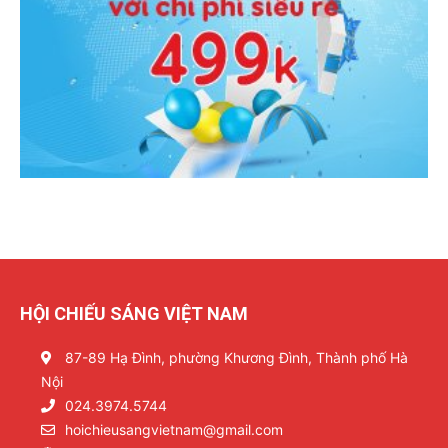
HỘI CHIẾU SÁNG VIỆT NAM
87-89 Hạ Đình, phường Khương Đình, Thành phố Hà
Nội
024.3974.5744
hoichieusangvietnam@gmail.com