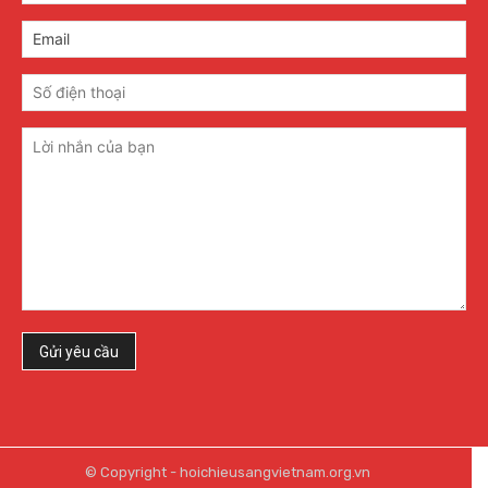
© Copyright - hoichieusangvietnam.org.vn