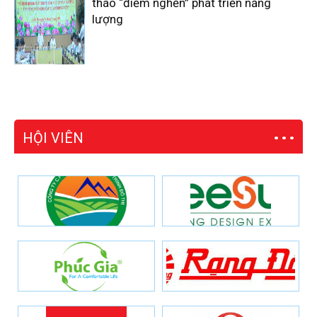
tháo “điểm nghẽn” phát triển năng
lượng
HỘI VIÊN