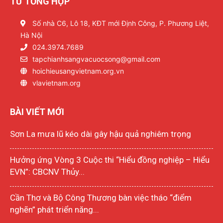
TỬ TỔNG HỢP
Số nhà C6, Lô 18, KĐT mới Định Công, P. Phương Liệt,
Hà Nội
024.3974.7689
tapchianhsangvacuocsong@gmail.com
hoichieusangvietnam.org.vn
vlavietnam.org
BÀI VIẾT MỚI
Sơn La mưa lũ kéo dài gây hậu quả nghiêm trọng
Hưởng ứng Vòng 3 Cuộc thi “Hiểu đồng nghiệp – Hiểu
EVN”: CBCNV Thủy...
Cần Thơ và Bộ Công Thương bàn việc tháo “điểm
nghẽn” phát triển năng...