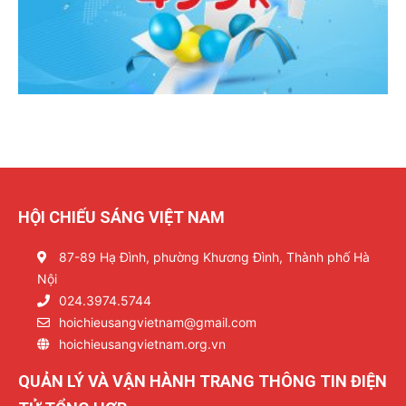
HỘI CHIẾU SÁNG VIỆT NAM
87-89 Hạ Đình, phường Khương Đình, Thành phố Hà
Nội
024.3974.5744
hoichieusangvietnam@gmail.com
hoichieusangvietnam.org.vn
QUẢN LÝ VÀ VẬN HÀNH TRANG THÔNG TIN ĐIỆN