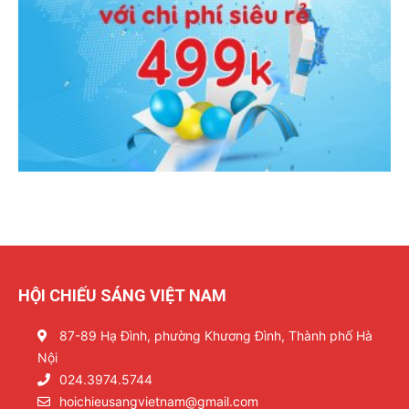
HỘI CHIẾU SÁNG VIỆT NAM
87-89 Hạ Đình, phường Khương Đình, Thành phố Hà
Nội
024.3974.5744
hoichieusangvietnam@gmail.com