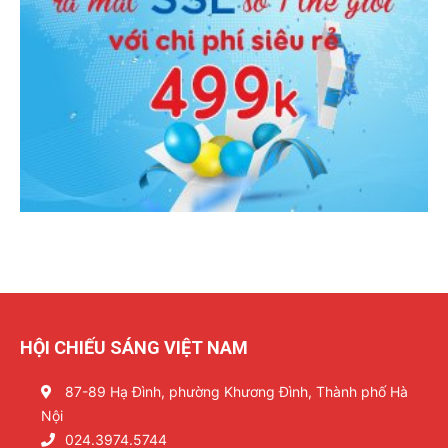
HỘI CHIẾU SÁNG VIỆT NAM
87-89 Hạ Đình, phường Khương Đình, Thành phố Hà
Nội
024.3974.5744