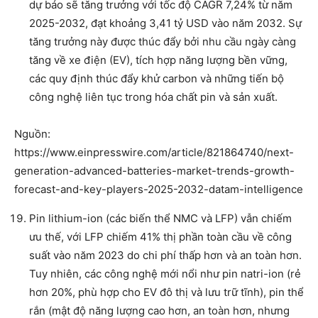
dự báo sẽ tăng trưởng với tốc độ CAGR 7,24% từ năm
2025-2032, đạt khoảng 3,41 tỷ USD vào năm 2032. Sự
tăng trưởng này được thúc đẩy bởi nhu cầu ngày càng
tăng về xe điện (EV), tích hợp năng lượng bền vững,
các quy định thúc đẩy khử carbon và những tiến bộ
công nghệ liên tục trong hóa chất pin và sản xuất.
Nguồn:
https://www.einpresswire.com/article/821864740/next-
generation-advanced-batteries-market-trends-growth-
forecast-and-key-players-2025-2032-datam-intelligence
Pin lithium-ion (các biến thể NMC và LFP) vẫn chiếm
ưu thế, với LFP chiếm 41% thị phần toàn cầu về công
suất vào năm 2023 do chi phí thấp hơn và an toàn hơn.
Tuy nhiên, các công nghệ mới nổi như pin natri-ion (rẻ
hơn 20%, phù hợp cho EV đô thị và lưu trữ tĩnh), pin thể
rắn (mật độ năng lượng cao hơn, an toàn hơn, nhưng