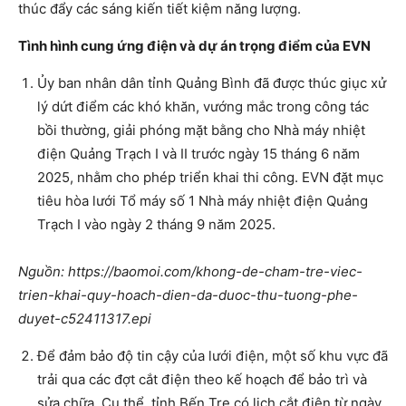
thúc đẩy các sáng kiến tiết kiệm năng lượng.
Tình hình cung ứng điện và dự án trọng điểm của EVN
Ủy ban nhân dân tỉnh Quảng Bình đã được thúc giục xử
lý dứt điểm các khó khăn, vướng mắc trong công tác
bồi thường, giải phóng mặt bằng cho Nhà máy nhiệt
điện Quảng Trạch I và II trước ngày 15 tháng 6 năm
2025, nhằm cho phép triển khai thi công. EVN đặt mục
tiêu hòa lưới Tổ máy số 1 Nhà máy nhiệt điện Quảng
Trạch I vào ngày 2 tháng 9 năm 2025.
Nguồn: https://baomoi.com/khong-de-cham-tre-viec-
trien-khai-quy-hoach-dien-da-duoc-thu-tuong-phe-
duyet-c52411317.epi
Để đảm bảo độ tin cậy của lưới điện, một số khu vực đã
trải qua các đợt cắt điện theo kế hoạch để bảo trì và
sửa chữa. Cụ thể, tỉnh Bến Tre có lịch cắt điện từ ngày