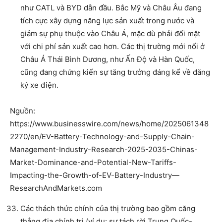
như CATL và BYD dẫn đầu. Bắc Mỹ và Châu Âu đang
tích cực xây dựng năng lực sản xuất trong nước và
giảm sự phụ thuộc vào Châu Á, mặc dù phải đối mặt
với chi phí sản xuất cao hơn. Các thị trường mới nổi ở
Châu Á Thái Bình Dương, như Ấn Độ và Hàn Quốc,
cũng đang chứng kiến sự tăng trưởng đáng kể về đăng
ký xe điện.
Nguồn:
https://www.businesswire.com/news/home/2025061348
2270/en/EV-Battery-Technology-and-Supply-Chain-
Management-Industry-Research-2025-2035-Chinas-
Market-Dominance-and-Potential-New-Tariffs-
Impacting-the-Growth-of-EV-Battery-Industry—
ResearchAndMarkets.com
Các thách thức chính của thị trường bao gồm căng
thẳng địa chính trị (ví dụ: sự tách rời Trung Quốc-