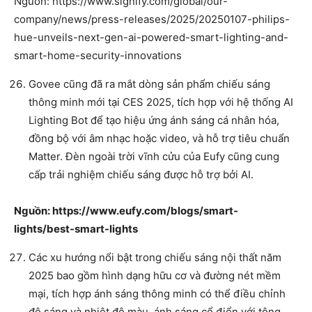
Nguồn: https://www.signify.com/global/our-
company/news/press-releases/2025/20250107-philips-
hue-unveils-next-gen-ai-powered-smart-lighting-and-
smart-home-security-innovations
Govee cũng đã ra mắt dòng sản phẩm chiếu sáng
thông minh mới tại CES 2025, tích hợp với hệ thống AI
Lighting Bot để tạo hiệu ứng ánh sáng cá nhân hóa,
đồng bộ với âm nhạc hoặc video, và hỗ trợ tiêu chuẩn
Matter. Đèn ngoài trời vĩnh cửu của Eufy cũng cung
cấp trải nghiệm chiếu sáng được hỗ trợ bởi AI.
Nguồn: https://www.eufy.com/blogs/smart-
lights/best-smart-lights
Các xu hướng nổi bật trong chiếu sáng nội thất năm
2025 bao gồm hình dạng hữu cơ và đường nét mềm
mại, tích hợp ánh sáng thông minh có thể điều chỉnh
độ sáng và nhiệt độ màu, ánh sáng cổ điển với tông