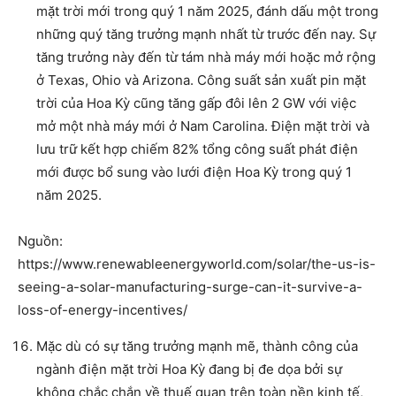
mặt trời mới trong quý 1 năm 2025, đánh dấu một trong
những quý tăng trưởng mạnh nhất từ trước đến nay. Sự
tăng trưởng này đến từ tám nhà máy mới hoặc mở rộng
ở Texas, Ohio và Arizona. Công suất sản xuất pin mặt
trời của Hoa Kỳ cũng tăng gấp đôi lên 2 GW với việc
mở một nhà máy mới ở Nam Carolina. Điện mặt trời và
lưu trữ kết hợp chiếm 82% tổng công suất phát điện
mới được bổ sung vào lưới điện Hoa Kỳ trong quý 1
năm 2025.
Nguồn:
https://www.renewableenergyworld.com/solar/the-us-is-
seeing-a-solar-manufacturing-surge-can-it-survive-a-
loss-of-energy-incentives/
Mặc dù có sự tăng trưởng mạnh mẽ, thành công của
ngành điện mặt trời Hoa Kỳ đang bị đe dọa bởi sự
không chắc chắn về thuế quan trên toàn nền kinh tế,