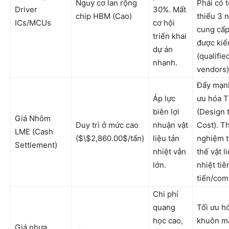
Nguy cơ lan rộng
Phải có t
Driver
30%. Mất
chip HBM (Cao)
thiểu 3 
ICs/MCUs
cơ hội
cung cấp
triển khai
được kiể
dự án
(qualifie
nhanh.
vendors)
Đẩy mạn
Áp lực
ưu hóa T
biên lợi
(Design 
Giá Nhôm
Duy trì ở mức cao
nhuận vật
Cost). T
LME (Cash
($\$2,860.00$/tấn)
liệu tản
nghiệm 
Settlement)
nhiệt vẫn
thế vật l
lớn.
nhiệt tiê
tiến/com
Chi phí
quang
Tối ưu h
học cao,
khuôn m
Giá nhựa