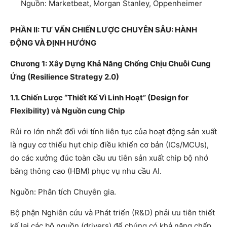
Nguồn: Marketbeat, Morgan Stanley, Oppenheimer
PHẦN II: TƯ VẤN CHIẾN LƯỢC CHUYÊN SÂU: HÀNH
ĐỘNG VÀ ĐỊNH HƯỚNG
Chương 1: Xây Dựng Khả Năng Chống Chịu Chuỗi Cung
Ứng (Resilience Strategy 2.0)
1.1. Chiến Lược “Thiết Kế Vì Linh Hoạt” (Design for
Flexibility) và Nguồn cung Chip
Rủi ro lớn nhất đối với tính liên tục của hoạt động sản xuất
là nguy cơ thiếu hụt chip điều khiển cơ bản (ICs/MCUs),
do các xưởng đúc toàn cầu ưu tiên sản xuất chip bộ nhớ
băng thông cao (HBM) phục vụ nhu cầu AI.
Nguồn: Phân tích Chuyên gia.
Bộ phận Nghiên cứu và Phát triển (R&D) phải ưu tiên thiết
kế lại các bộ nguồn (drivers) để chúng có khả năng chấp