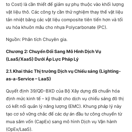
to Cost) là cần thiết để giảm sự phụ thuộc vào khối lượng
vật liệu thô. Các công ty cần thử nghiệm thay thế vật liệu
tản nhiệt bằng các vật liệu composite tiên tiến hơn và tối
ưu hóa khuôn mẫu cho nhựa Polycarbonate (PC).
Nguồn: Phân tích Chuyên gia.
Chương 2: Chuyển Đổi Sang Mô Hình Dịch Vụ
(LaaS/XaaS) Dưới Áp Lực Pháp Lý
2.1. Khai thác Thị trường Dịch vụ Chiếu sáng (Lighting-
as-a-Service – LaaS)
Quyết định 39/QĐ-BXD của Bộ Xây dựng đã chuẩn hóa
định mức kinh tế – kỹ thuật cho dịch vụ chiếu sáng đô thị
có kết nối quản lý năng lượng (EMC). Khung pháp lý này
tạo cơ sở vững chắc để các dự án đầu tư công chuyển từ
mua sắm vốn (CapEx) sang mô hình Dịch vụ Vận hành
(OpEx/LaaS).