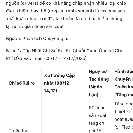
nguồn (drivers) để có khả năng chấp nhận nhiều loại chip
điều khiển thay thế (drop-in replacement) từ các nhà sản
xuất khác nhau, coi đây là khoản đầu tư bảo hiểm chống
lại rủi ro gián đoạn sản xuất.
Nguồn: Phân tích Chuyên gia.
Bảng 1: Cập Nhật Chỉ Số Rủi Ro Chuỗi Cung Ứng và Chi
Phí Đầu Vào Tuần (08/12 – 14/12/2025)
Nguy cơ
Hành độ
Xu hướng Cập
Tác động
Khuyến 
Chỉ số Rủi ro
nhật (08/12 –
(Ngắn
Chiến lư
14/12)
hạn)
(Tăng c
Tăng cư
Rối loạn
Thiết kế 
sản xuất,
hoạt (De
tăng chi
for Flexib
Thiếu hụt
phí 15-