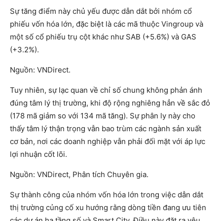
Sự tăng điểm này chủ yếu được dẫn dắt bởi nhóm cổ
phiếu vốn hóa lớn, đặc biệt là các mã thuộc Vingroup và
một số cổ phiếu trụ cột khác như SAB (+5.6%) và GAS
(+3.2%).
Nguồn: VNDirect.
Tuy nhiên, sự lạc quan về chỉ số chung không phản ánh
đúng tâm lý thị trường, khi độ rộng nghiêng hẳn về sắc đỏ
(178 mã giảm so với 134 mã tăng). Sự phân ly này cho
thấy tâm lý thận trọng vẫn bao trùm các ngành sản xuất
cơ bản, nơi các doanh nghiệp vẫn phải đối mặt với áp lực
lợi nhuận cốt lõi.
Nguồn: VNDirect, Phân tích Chuyên gia.
Sự thành công của nhóm vốn hóa lớn trong việc dẫn dắt
thị trường củng cố xu hướng rằng dòng tiền đang ưu tiên
các dự án hạ tầng số và Smart City. Điều này đặt ra yêu