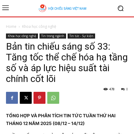
Home
Khoa học công nghệ
Khoa học công nghệ
Tin trong ngành
Tin tức - Sự kiện
Bản tin chiếu sáng số 33:
Tăng tốc thể chế hóa hạ tầng
số và áp lực hiệu suất tài
chính cốt lõi
478
0
TỔNG HỢP VÀ PHÂN TÍCH TIN TỨC TUẦN THỨ HAI
THÁNG 12 NĂM 2025 (08/12 – 14/12)