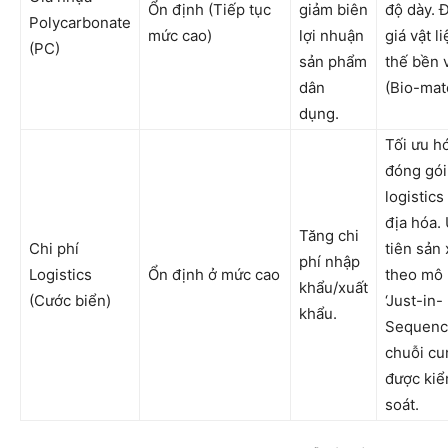
Ổn định (Tiếp tục
giảm biên
độ dày. 
Polycarbonate
mức cao)
lợi nhuận
giá vật l
(PC)
sản phẩm
thế bền 
dân
(Bio-mate
dụng.
Tối ưu h
đóng gói
logistics
địa hóa.
Tăng chi
Chi phí
tiên sản 
phí nhập
Logistics
Ổn định ở mức cao
theo mô 
khẩu/xuất
(Cước biển)
‘Just-in-
khẩu.
Sequenc
chuỗi cu
được ki
soát.