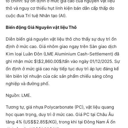
tố chính: sự ổn định ở mức giá cao của nguyên vật liệu
thô và nguy cơ thiếu hụt linh kiện bán dẫn cấp thấp do
cuộc đua Trí tuệ Nhân tạo (AI).
Biến động Giá Nguyên vật liệu Thô
Diễn biến giá nguyên vật liệu thô cho thấy sự duy trì ổn
định ở mức cao. Giá nhôm giao ngay trên Sàn giao dịch
Kim loại Luân Đôn (LME Aluminium Cash-Settlement) đã
ghi nhận mức $\$2,860.00$/tấn vào ngày 01/12/2025. Sự
ổn định ở mức giá cao này tiếp tục duy trì áp lực đáng kể
lên biên lợi nhuận của các sản phẩm chiếu sáng công
nghiệp và đường phố.
Nguồn: LME.
Tương tự, giá nhựa Polycarbonate (PC), vật liệu quang
học quan trọng, duy trì ở mức cao. Giá PC tại Châu Âu
tăng 4% (US$$2.85$/KG), trong khi tại Đông Nam Á ổn