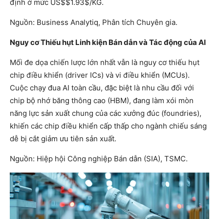
định ở mức US$$1.93$/KG.
Nguồn: Business Analytiq, Phân tích Chuyên gia.
Nguy cơ Thiếu hụt Linh kiện Bán dẫn và Tác động của AI
Mối đe dọa chiến lược lớn nhất vẫn là nguy cơ thiếu hụt
chip điều khiển (driver ICs) và vi điều khiển (MCUs).
Cuộc chạy đua AI toàn cầu, đặc biệt là nhu cầu đối với
chip bộ nhớ băng thông cao (HBM), đang làm xói mòn
năng lực sản xuất chung của các xưởng đúc (foundries),
khiến các chip điều khiển cấp thấp cho ngành chiếu sáng
dễ bị cắt giảm ưu tiên sản xuất.
Nguồn: Hiệp hội Công nghiệp Bán dẫn (SIA), TSMC.