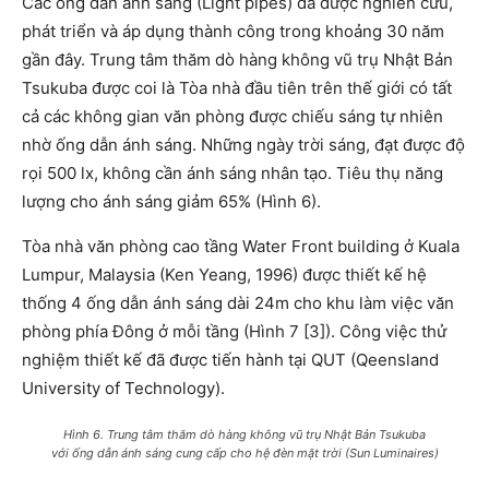
Các ống dẫn ánh sáng (Light pipes) đã được nghiên cứu,
phát triển và áp dụng thành công trong khoảng 30 năm
gần đây. Trung tâm thăm dò hàng không vũ trụ Nhật Bản
Tsukuba được coi là Tòa nhà đầu tiên trên thế giới có tất
cả các không gian văn phòng được chiếu sáng tự nhiên
nhờ ống dẫn ánh sáng. Những ngày trời sáng, đạt được độ
rọi 500 lx, không cần ánh sáng nhân tạo. Tiêu thụ năng
lượng cho ánh sáng giảm 65% (Hình 6).
Tòa nhà văn phòng cao tầng Water Front building ở Kuala
Lumpur, Malaysia (Ken Yeang, 1996) được thiết kế hệ
thống 4 ống dẫn ánh sáng dài 24m cho khu làm việc văn
phòng phía Đông ở mỗi tầng (Hình 7 [3]). Công việc thử
nghiệm thiết kế đã được tiến hành tại QUT (Qeensland
University of Technology).
Hình 6. Trung tâm thăm dò hàng không vũ trụ Nhật Bản Tsukuba
với ống dẫn ánh sáng cung cấp cho hệ đèn mặt trời (Sun Luminaires)