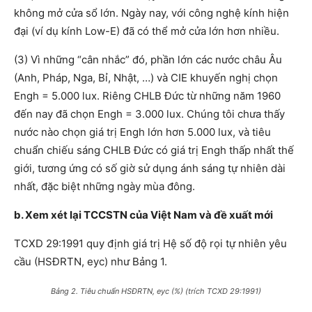
không mở cửa sổ lớn. Ngày nay, với công nghệ kính hiện
đại (ví dụ kính Low-E) đã có thể mở cửa lớn hơn nhiều.
(3) Vì những “cân nhắc” đó, phần lớn các nước châu Âu
(Anh, Pháp, Nga, Bỉ, Nhật, …) và CIE khuyến nghị chọn
Engh = 5.000 lux. Riêng CHLB Đức từ những năm 1960
đến nay đã chọn Engh = 3.000 lux. Chúng tôi chưa thấy
nước nào chọn giá trị Engh lớn hơn 5.000 lux, và tiêu
chuẩn chiếu sáng CHLB Đức có giá trị Engh thấp nhất thế
giới, tương ứng có số giờ sử dụng ánh sáng tự nhiên dài
nhất, đặc biệt những ngày mùa đông.
b. Xem xét lại TCCSTN của Việt Nam và đề xuất mới
TCXD 29:1991 quy định giá trị Hệ số độ rọi tự nhiên yêu
cầu (HSĐRTN, eyc) như Bảng 1.
Bảng 2. Tiêu chuẩn HSĐRTN, eyc (%) (trích TCXD 29:1991)