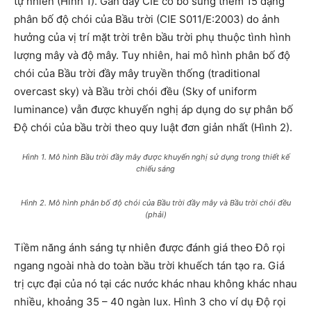
tự nhiên (Hình 1). Gần đây CIE có bổ sung thêm 15 dạng
phân bố độ chói của Bầu trời (CIE S011/E:2003) do ảnh
hưởng của vị trí mặt trời trên bầu trời phụ thuộc tình hình
lượng mây và độ mây. Tuy nhiên, hai mô hình phân bố độ
chói của Bầu trời đầy mây truyền thống (traditional
overcast sky) và Bầu trời chói đều (Sky of uniform
luminance) vẫn được khuyến nghị áp dụng do sự phân bố
Độ chói của bầu trời theo quy luật đơn giản nhất (Hình 2).
Hình 1. Mô hình Bầu trời đầy mây được khuyến nghị sử dụng trong thiết kế
chiếu sáng
Hình 2. Mô hình phân bố độ chói của Bầu trời đầy mây và Bầu trời chói đều
(phải)
Tiềm năng ánh sáng tự nhiên được đánh giá theo Đô rọi
ngang ngoài nhà do toàn bầu trời khuếch tán tạo ra. Giá
trị cực đại của nó tại các nước khác nhau không khác nhau
nhiều, khoảng 35 – 40 ngàn lux. Hình 3 cho ví dụ Độ rọi