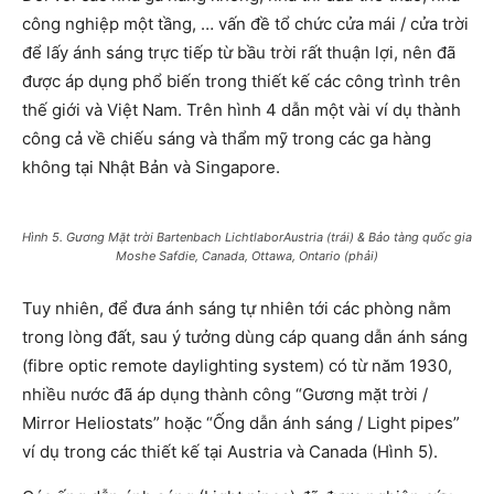
công nghiệp một tầng, … vấn đề tổ chức cửa mái / cửa trời
để lấy ánh sáng trực tiếp từ bầu trời rất thuận lợi, nên đã
được áp dụng phổ biến trong thiết kế các công trình trên
thế giới và Việt Nam. Trên hình 4 dẫn một vài ví dụ thành
công cả về chiếu sáng và thẩm mỹ trong các ga hàng
không tại Nhật Bản và Singapore.
Hình 5. Gương Mặt trời Bartenbach LichtlaborAustria (trái) & Bảo tàng quốc gia
Moshe Safdie, Canada, Ottawa, Ontario (phải)
Tuy nhiên, để đưa ánh sáng tự nhiên tới các phòng nằm
trong lòng đất, sau ý tưởng dùng cáp quang dẫn ánh sáng
(fibre optic remote daylighting system) có từ năm 1930,
nhiều nước đã áp dụng thành công “Gương mặt trời /
Mirror Heliostats” hoặc “Ống dẫn ánh sáng / Light pipes”
ví dụ trong các thiết kế tại Austria và Canada (Hình 5).