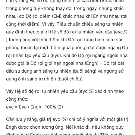
Lưu ý rằng Hệ số độ rọi tự nhiên tại các điểm khác nhau
trong phòng tuy không thay đổi trong ngày, nhưng khác
nhau, do Độ rọi điểm (EM) khác nhau khi En như nhau (tại
cùng thời điểm). Vì vậy, Tiêu chuẩn chiếu sáng tự nhiên
quy định theo giá trị Hệ số độ rọi tự nhiên yêu cầu (eyc,%
) tương ứng với thời điểm khi Độ rọi trung bình của toàn
phòng (hoặc tại một điểm giữa phòng) đạt được ngang Độ
rọi nhân tạo yêu cầu (Eyc). Khi đó Độ rọi ngang ngoài nhà
được gọi là Độ rọi giới hạn ngoài nhà (Engh) – Độ rọi bắt
đầu sử dụng ánh sáng tự nhiên (buổi sáng) và ngừng sử
dụng ánh sáng tự nhiên (buổi chiều).
Vậy Hệ số độ rọi tự nhiên yêu cầu (eyc,%) xác định theo
công thức:
eyc = Eyc / Engh . 100% (2)
Cần lưu ý rằng, giá trị eyc (%) chỉ có ý nghĩa với một giá trị
Engh được chọn tương ứng. Nói khác đi, nếu không quy
định giá trị Engh của ánh sáng ngoài nhà thì Tiêu chuẩn