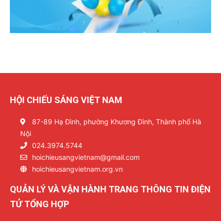
HỘI CHIẾU SÁNG VIỆT NAM
87-89 Hạ Đình, phường Khương Đình, Thành phố Hà
Nội
024.3974.5744
hoichieusangvietnam@gmail.com
hoichieusangvietnam.org.vn
QUẢN LÝ VÀ VẬN HÀNH TRANG THÔNG TIN ĐIỆN
TỬ TỔNG HỢP