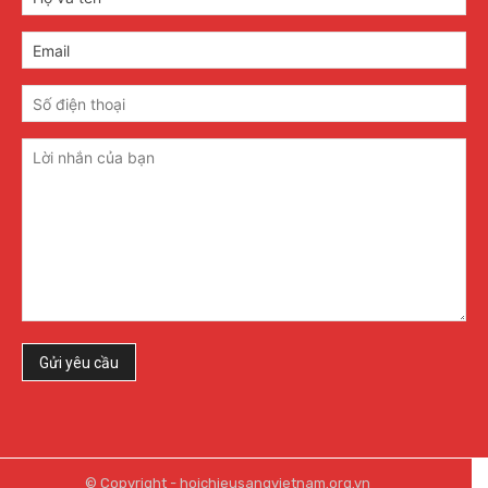
© Copyright - hoichieusangvietnam.org.vn