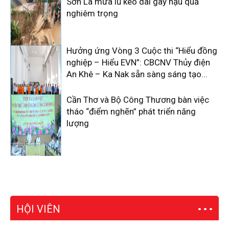
Sơn La mưa lũ kéo dài gây hậu quả
nghiêm trọng
Hưởng ứng Vòng 3 Cuộc thi “Hiểu đồng
nghiệp – Hiểu EVN”: CBCNV Thủy điện
An Khê – Ka Nak sẵn sàng sáng tạo...
Cần Thơ và Bộ Công Thương bàn việc
tháo “điểm nghẽn” phát triển năng
lượng
HỘI VIÊN