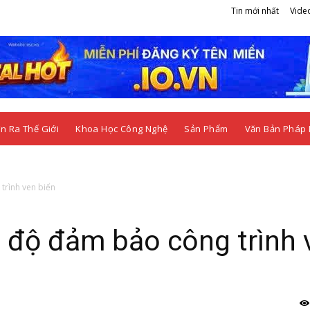
Tin mới nhất
Vide
n Ra Thế Giới
Khoa Học Công Nghệ
Sản Phẩm
Văn Bản Pháp 
trình ven biển
n độ đảm bảo công trình 