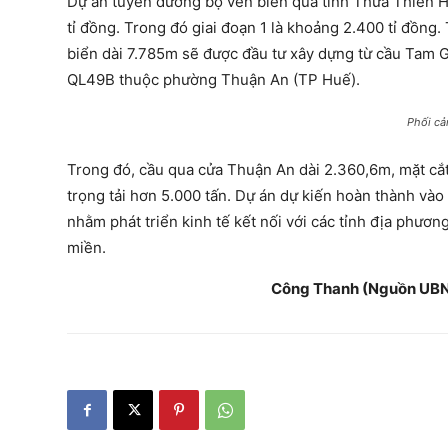
Dự án tuyến đường bộ ven biển qua tỉnh Thừa Thiên H
tỉ đồng. Trong đó giai đoạn 1 là khoảng 2.400 tỉ đồng.
biển dài 7.785m sẽ được đầu tư xây dựng từ cầu Tam G
QL49B thuộc phường Thuận An (TP Huế).
Phối cả
Trong đó, cầu qua cửa Thuận An dài 2.360,6m, mặt cắ
trọng tải hơn 5.000 tấn. Dự án dự kiến hoàn thành vào
nhằm phát triển kinh tế kết nối với các tỉnh địa phươn
miền.
Công Thanh (Nguồn UBND tỉnh 