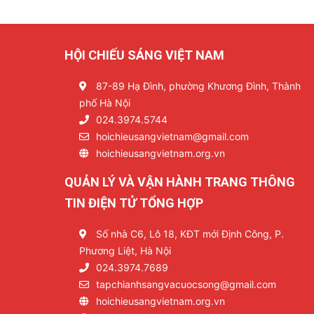
HỘI CHIẾU SÁNG VIỆT NAM
87-89 Hạ Đình, phường Khương Đình, Thành
phố Hà Nội
024.3974.5744
hoichieusangvietnam@gmail.com
hoichieusangvietnam.org.vn
QUẢN LÝ VÀ VẬN HÀNH TRANG THÔNG
TIN ĐIỆN TỬ TỔNG HỢP
Số nhà C6, Lô 18, KĐT mới Định Công, P.
Phương Liệt, Hà Nội
024.3974.7689
tapchianhsangvacuocsong@gmail.com
hoichieusangvietnam.org.vn