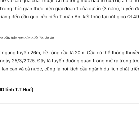
uế và cầu qua cửa Thuận An có tổng mức đầu tư của dự án là h
 Trong thời gian thực hiện giai đoạn 1 của dự án (3 năm), tuyến 
iang đến cầu qua cửa biển Thuận An, kết thúc tại nút giao QL4
nh cầu bắc qua cửa biển Thuận An
t ngang tuyến 26m, bề rộng cầu là 20m. Cầu có thể thông thuyề
 ngày 25/3/2025. Đây là tuyến đường quan trọng mở ra trong tươ
g lân cận và cả nước, cũng là nơi kích cầu ngành du lịch phát tri
T.T.Huế)