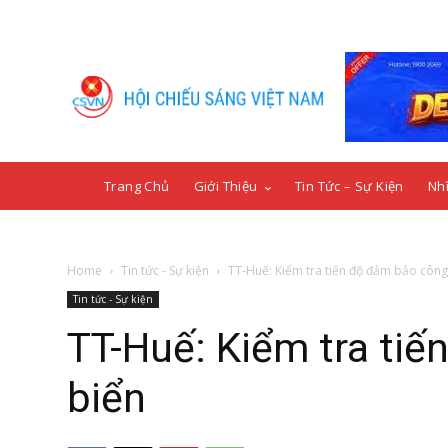
Trang Chủ
Giới Thiệu
Tin Tức – Sự Kiện
Nhì
Home
Tin tức - Sự kiện
TT-Huế: Kiểm tra tiến độ đảm bảo công 
Tin tức - Sự kiện
TT-Huế: Kiểm tra tiế
biển