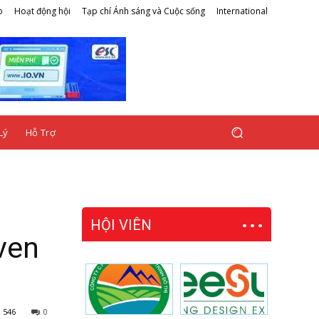
o
Hoạt động hội
Tạp chí Ánh sáng và Cuộc sống
International
Lý
Hỗ Trợ
HỘI VIÊN
ven
546
0