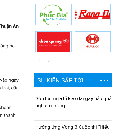
 Thuận An
ường bộ
SỰ KIỆN SẮP TỚI
 vào ngày
trại, cầu
Sơn La mưa lũ kéo dài gây hậu quả
nghiêm trọng
 khoan
àn thành
Hưởng ứng Vòng 3 Cuộc thi “Hiểu