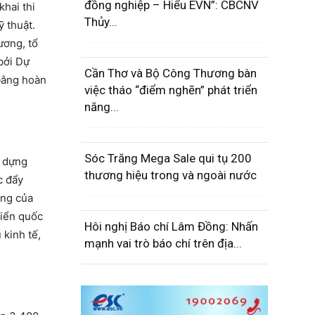
đồng nghiệp – Hiểu EVN”: CBCNV
khai thi
Thủy...
 thuật.
ương, tổ
bởi Dự
Cần Thơ và Bộ Công Thương bàn
 bằng hoàn
việc tháo “điểm nghẽn” phát triển
năng...
Sóc Trăng Mega Sale qui tụ 200
y dựng
thương hiệu trong và ngoài nước
c đẩy
ống của
biển quốc
Hôi nghị Báo chí Lâm Đồng: Nhấn
 kinh tế,
mạnh vai trò báo chí trên địa...