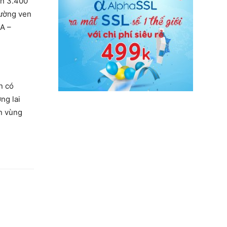
ơn 3.400
đường ven
9A –
n có
ng lai
ển vùng