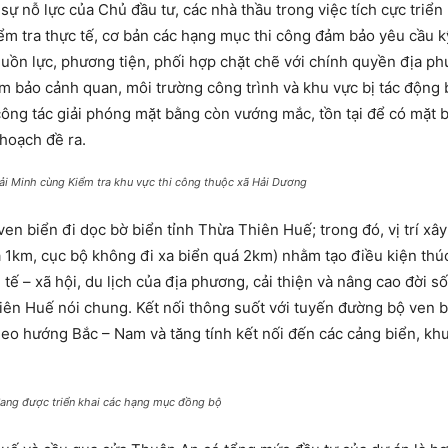
 nỗ lực của Chủ đầu tư, các nhà thầu trong việc tích cực triển 
ểm tra thực tế, cơ bản các hạng mục thi công đảm bảo yêu cầu kỹ
guồn lực, phương tiện, phối hợp chặt chẽ với chính quyền địa ph
ảm bảo cảnh quan, môi trường công trình và khu vực bị tác động 
công tác giải phóng mặt bằng còn vướng mắc, tồn tại để có mặt
hoạch đề ra.
i Minh cùng Kiểm tra khu vực thi công thuộc xã Hải Dương
ven biển đi dọc bờ biển tỉnh Thừa Thiên Huế; trong đó, vị trí xâ
 1km, cục bộ không đi xa biển quá 2km) nhằm tạo điều kiện thú
 tế – xã hội, du lịch của địa phương, cải thiện và nâng cao đời s
hiên Huế nói chung. Kết nối thông suốt với tuyến đường bộ ven 
theo hướng Bắc – Nam và tăng tính kết nối đến các cảng biển, khu
đang được triển khai các hạng mục đồng bộ