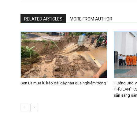
RELATED ARTICLES
MORE FROM AUTHOR
Sơn La mưa lũ kéo dài gây hậu quả nghiêm trọng
Hưởng ứng Vò
Hiểu EVN”: C
sẵn sàng sáng