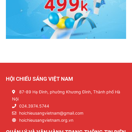
HỘI CHIẾU SÁNG VIỆT NAM
87-89 Hạ Đình, phường Khương Đình, Thành phố Hà
Nội
024.3974.5744
hoichieusangvietnam@gmail.com
hoichieusangvietnam.org.vn