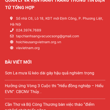
QUẢN LÝ VÀ VẬN HÀNH TRANG THÔNG TIN ĐIỆN
TỬ TỔNG HỢP
Số nhà C6, Lô 18, KĐT mới Định Công, P. Phương Liệt,
Hà Nội
024.3974.7689
tapchianhsangvacuocsong@gmail.com
hoichieusangvietnam.org.vn
vlavietnam.org
BÀI VIẾT MỚI
Sơn La mưa lũ kéo dài gây hậu quả nghiêm trọng
Hưởng ứng Vòng 3 Cuộc thi “Hiểu đồng nghiệp – Hiểu
EVN”: CBCNV Thủy...
Cần Thơ và Bộ Công Thương bàn việc tháo “điểm