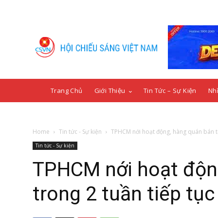
Trang Chủ
Giới Thiệu
Tin Tức – Sự Kiện
Nhì
Home
Tin tức - Sự kiện
TPHCM nới hoạt động, hàng quán bán tới
Tin tức - Sự kiện
TPHCM nới hoạt động
trong 2 tuần tiếp tục