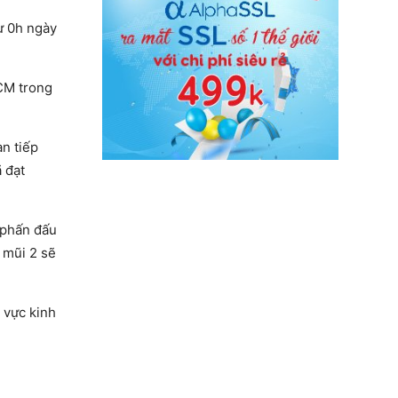
ừ 0h ngày
HCM trong
n tiếp
 đạt
 phấn đấu
 mũi 2 sẽ
 vực kinh