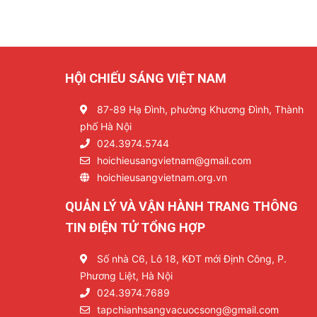
HỘI CHIẾU SÁNG VIỆT NAM
87-89 Hạ Đình, phường Khương Đình, Thành
phố Hà Nội
024.3974.5744
hoichieusangvietnam@gmail.com
hoichieusangvietnam.org.vn
QUẢN LÝ VÀ VẬN HÀNH TRANG THÔNG
TIN ĐIỆN TỬ TỔNG HỢP
Số nhà C6, Lô 18, KĐT mới Định Công, P.
Phương Liệt, Hà Nội
024.3974.7689
tapchianhsangvacuocsong@gmail.com