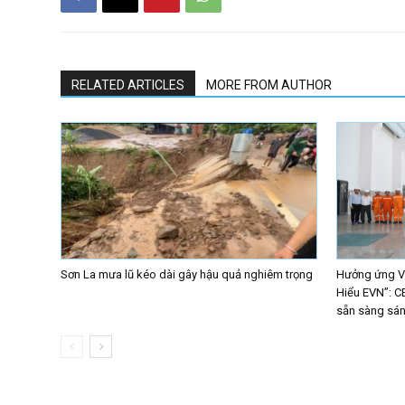
RELATED ARTICLES
MORE FROM AUTHOR
Sơn La mưa lũ kéo dài gây hậu quả nghiêm trọng
Hưởng ứng Vò
Hiểu EVN”: C
sẵn sàng sáng