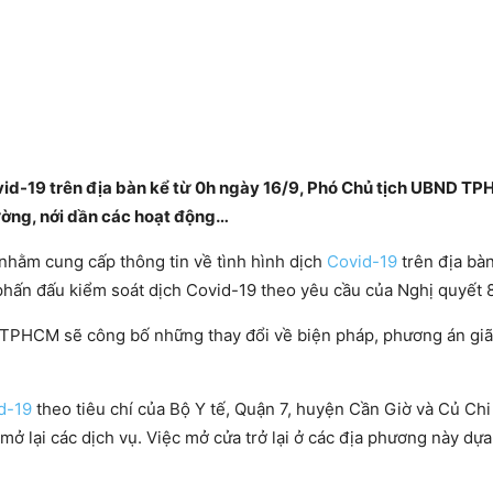
id-19 trên địa bàn kể từ 0h ngày 16/9, Phó Chủ tịch UBND T
ường, nới dần các hoạt động…
nhằm cung cấp thông tin về tình hình dịch
Covid-19
trên địa bàn
phấn đấu kiểm soát dịch Covid-19 theo yêu cầu của Nghị quyết 
ạo TPHCM sẽ công bố những thay đổi về biện pháp, phương án giã
d-19
theo tiêu chí của Bộ Y tế, Quận 7, huyện Cần Giờ và Củ Chi
 lại các dịch vụ. Việc mở cửa trở lại ở các địa phương này dựa