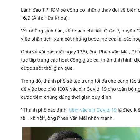
Lãnh đạo TPHCM sẽ công bố những thay đổi về biện ph
16/9 (Ảnh: Hữu Khoa).
Với những kịch bản, kế hoạch chi tiết, Quận 7, huyện
việc phân tích, xem xét những bước mở cửa lại các ho
Chia sẻ với báo giới ngày 13/9, ông Phan Văn Mãi, Ch
tục tập trung các hoạt động giúp cải thiện tình hình 
được suốt thời gian qua.
Trong đó, thành phố sẽ tập trung tối đa cho công tác 
để việc bao phủ 100% vắc xin Covid-19 cho toàn bộ ng
được tiêm chủng đúng thời gian quy định.
“Thành phố xác định,
tiêm vắc xin Covid-19
là điều ki
tế – xã hội”, ông Phan Văn Mãi nhấn mạnh.