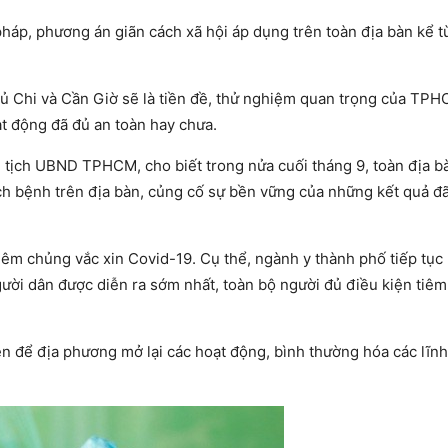
áp, phương án giãn cách xã hội áp dụng trên toàn địa bàn kể t
 Củ Chi và Cần Giờ sẽ là tiền đề, thử nghiệm quan trọng của TP
ạt động đã đủ an toàn hay chưa.
ủ tịch UBND TPHCM, cho biết trong nửa cuối tháng 9, toàn địa bà
dịch bệnh trên địa bàn, củng cố sự bền vững của những kết quả đã
tiêm chủng vắc xin Covid-19. Cụ thể, ngành y thành phố tiếp tục
ười dân được diễn ra sớm nhất, toàn bộ người đủ điều kiện tiêm
ện để địa phương mở lại các hoạt động, bình thường hóa các lĩnh