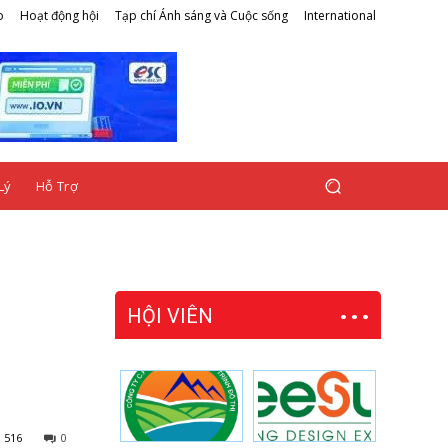
o
Hoạt động hội
Tạp chí Ánh sáng và Cuộc sống
International
Lý
Hỗ Trợ
HỘI VIÊN
h
516
0