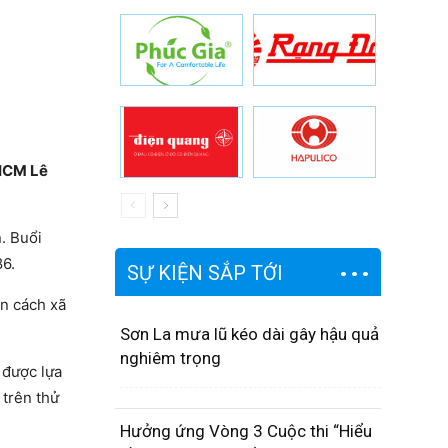
PHCM Lê
. Buổi
86.
SỰ KIỆN SẮP TỚI
n cách xã
Sơn La mưa lũ kéo dài gây hậu quả
nghiêm trọng
 được lựa
 trên thử
Hưởng ứng Vòng 3 Cuộc thi “Hiểu