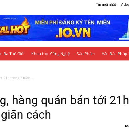
Tin mới nhất
Vide
n Ra Thế Giới
Khoa Học Công Nghệ
Sản Phẩm
Văn Bản Pháp 
 21h trong 2 tuần...
, hàng quán bán tới 21
 giãn cách