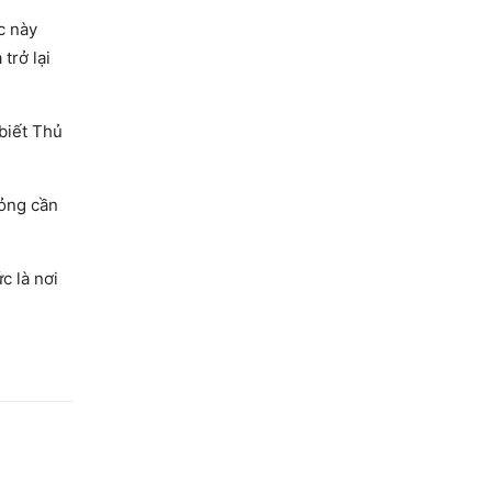
c này
trở lại
biết Thủ
lỏng cần
c là nơi