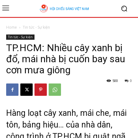
Home
Tin tức - Sự kiện
Tin tức - Sự kiện
TP.HCM: Nhiều cây xanh bị
đổ, mái nhà bị cuốn bay sau
cơn mưa giông
500
0
Hàng loạt cây xanh, mái che, mái
tôn, bảng hiệu… của nhà dân,
công trình ở TP.HCM bị quật ngã,