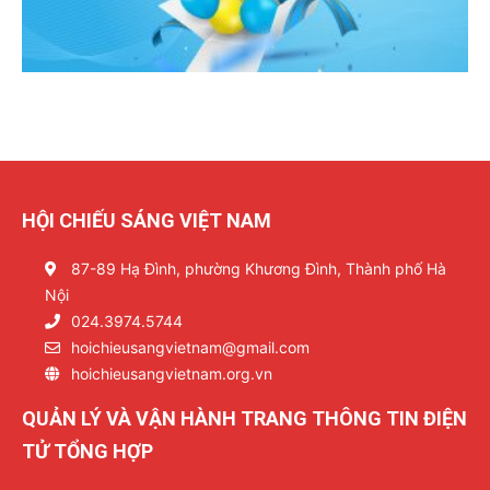
HỘI CHIẾU SÁNG VIỆT NAM
87-89 Hạ Đình, phường Khương Đình, Thành phố Hà
Nội
024.3974.5744
hoichieusangvietnam@gmail.com
hoichieusangvietnam.org.vn
QUẢN LÝ VÀ VẬN HÀNH TRANG THÔNG TIN ĐIỆN
TỬ TỔNG HỢP