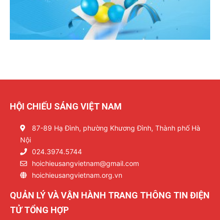
HỘI CHIẾU SÁNG VIỆT NAM
87-89 Hạ Đình, phường Khương Đình, Thành phố Hà
Nội
024.3974.5744
hoichieusangvietnam@gmail.com
hoichieusangvietnam.org.vn
QUẢN LÝ VÀ VẬN HÀNH TRANG THÔNG TIN ĐIỆN
TỬ TỔNG HỢP