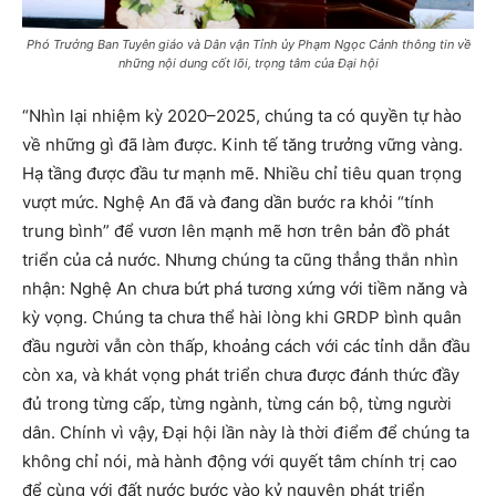
Phó Trưởng Ban Tuyên giáo và Dân vận Tỉnh ủy Phạm Ngọc Cảnh thông tin về
những nội dung cốt lõi, trọng tâm của Đại hội
“Nhìn lại nhiệm kỳ 2020–2025, chúng ta có quyền tự hào
về những gì đã làm được. Kinh tế tăng trưởng vững vàng.
Hạ tầng được đầu tư mạnh mẽ. Nhiều chỉ tiêu quan trọng
vượt mức. Nghệ An đã và đang dần bước ra khỏi “tính
trung bình” để vươn lên mạnh mẽ hơn trên bản đồ phát
triển của cả nước. Nhưng chúng ta cũng thẳng thắn nhìn
nhận: Nghệ An chưa bứt phá tương xứng với tiềm năng và
kỳ vọng. Chúng ta chưa thể hài lòng khi GRDP bình quân
đầu người vẫn còn thấp, khoảng cách với các tỉnh dẫn đầu
còn xa, và khát vọng phát triển chưa được đánh thức đầy
đủ trong từng cấp, từng ngành, từng cán bộ, từng người
dân. Chính vì vậy, Đại hội lần này là thời điểm để chúng ta
không chỉ nói, mà hành động với quyết tâm chính trị cao
để cùng với đất nước bước vào kỷ nguyên phát triển