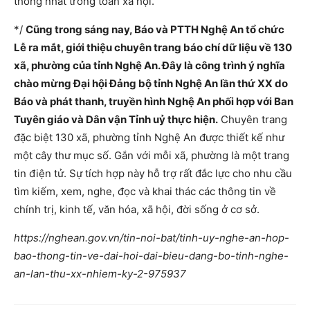
thống nhất trong toàn xã hội.
*/
Cũng trong sáng nay, Báo và PTTH Nghệ An tổ chức
Lễ ra mắt, giới thiệu chuyên trang báo chí dữ liệu về 130
xã, phường của tỉnh Nghệ An. Đây là công trình ý nghĩa
chào mừng Đại hội Đảng bộ tỉnh Nghệ An lần thứ XX do
Báo và phát thanh, truyền hình Nghệ An phối hợp với Ban
Tuyên giáo và Dân vận Tỉnh uỷ thực hiện.
Chuyên trang
đặc biệt 130 xã, phường tỉnh Nghệ An được thiết kế như
một cây thư mục số. Gắn với mỗi xã, phường là một trang
tin điện tử. Sự tích hợp này hỗ trợ rất đắc lực cho nhu cầu
tìm kiếm, xem, nghe, đọc và khai thác các thông tin về
chính trị, kinh tế, văn hóa, xã hội, đời sống ở cơ sở.
https://nghean.gov.vn/tin-noi-bat/tinh-uy-nghe-an-hop-
bao-thong-tin-ve-dai-hoi-dai-bieu-dang-bo-tinh-nghe-
an-lan-thu-xx-nhiem-ky-2-975937