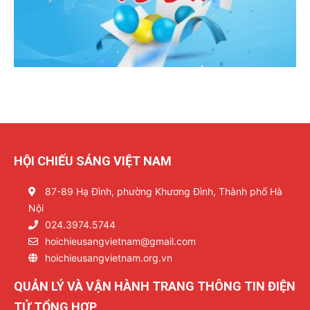
HỘI CHIẾU SÁNG VIỆT NAM
87-89 Hạ Đình, phường Khương Đình, Thành phố Hà
Nội
024.3974.5744
hoichieusangvietnam@gmail.com
hoichieusangvietnam.org.vn
QUẢN LÝ VÀ VẬN HÀNH TRANG THÔNG TIN ĐIỆN
TỬ TỔNG HỢP